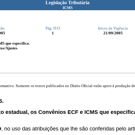
Legislação Tributária
ICMS
ção
Pág. D.O.
Início da Vigência
005
1
21/09/2005
S que especifica.
os/Ajustes
mativo. Somente os textos publicados no Diário Oficial estão aptos à produção de 
5.
to estadual, os Convênios ECF e ICMS que especific
O
, no uso das atribuições que lhe são conferidas pelo arti