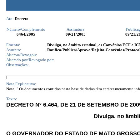
Ato:
Decreto
Número/Complemento
Assinatura
Publica
6464
/2005
09/21/2005
09/21/2
Ementa:
Divulga, no âmbito estadual, os Convênios ECF e ICM
Assunto:
Ratifica/Publica/Aprova/Rejeita-Convênios/Protocol
Alterou/Revogou:
Alterado por/Revogado por:
Observações:
Nota Explicativa:
Nota: " Os documentos contidos nesta base de dados têm caráter meramente infor
Texto:
DECRETO Nº 6.464, DE 21 DE SETEMBRO DE 200
Divulga, no âmbi
O GOVERNADOR DO ESTADO DE MATO GROSS