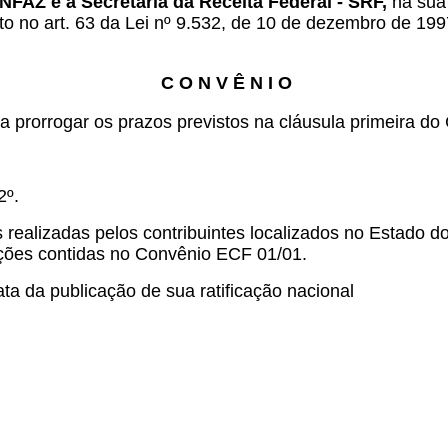
NFAZ e a Secretaria da Receita Federal - SRF,
na sua 
to no art. 63 da Lei nº 9.532, de 10 de dezembro de 199
C O N V Ê N I O
a prorrogar os prazos previstos na cláusula primeira do
2º.
ealizadas pelos contribuintes localizados no Estado do
sições contidas no Convênio ECF 01/01.
ta da publicação de sua ratificação nacional