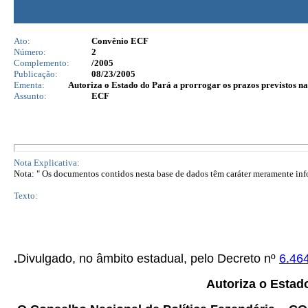
Ato:
Convênio ECF
Número:
2
Complemento:
/2005
Publicação:
08/23/2005
Ementa:
Autoriza o Estado do Pará a prorrogar os prazos previstos n
Assunto:
ECF
Nota Explicativa:
Nota: " Os documentos contidos nesta base de dados têm caráter meramente infor
Texto:
.
Divulgado, no âmbito estadual, pelo Decreto nº
6.46
Autoriza o Estad