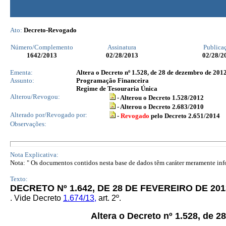
Ato:
Decreto-Revogado
Número/Complemento
Assinatura
Publica
1642
/2013
02/28/2013
02/28/2
Ementa:
Altera o Decreto nº 1.528, de 28 de dezembro de 2012
Assunto:
Programação Financeira
Regime de Tesouraria Única
Alterou/Revogou:
- Alterou o Decreto 1.528/2012
- Alterou o Decreto 2.683/2010
Alterado por/Revogado por:
-
Revogado
pelo Decreto 2.651/2014
Observações:
Nota Explicativa:
Nota: " Os documentos contidos nesta base de dados têm caráter meramente infor
Texto:
DECRETO Nº 1.642, DE 28 DE FEVEREIRO DE 201
. Vide Decreto
1.674/13,
art. 2º.
Altera o Decreto nº 1.528, de 