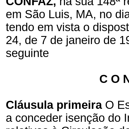
CONFAZ,
na sua 148ª r
em São Luis, MA, no di
tendo em vista o dispos
24, de 7 de janeiro de 1
seguinte
C O N
Cláusula primeira
O Est
a conceder isenção do 