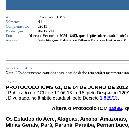
Ato:
Protocolo ICMS
Número:
61
Complemento:
/2013
Publicação:
06/17/2013
Ementa:
Altera o Protocolo ICM 18/85, que dispõe sobre a substituição
Assunto:
Substituição Tributária-Pilhas e Baterias Elétricas - M
Nota Explicativa:
Nota: " Os documentos contidos nesta base de dados têm caráter meramente infor
Texto:
PROTOCOLO ICMS 61, DE 14 DE JUNHO DE 2013
. Publicado no DOU de 17.06.13, p. 18, pelo Despacho 120
. Divulgado, no âmbito estadual, pelo Decreto
1.828/13
.
Altera o Protocolo ICM
18/85
, 
Os Estados do Acre, Alagoas, Amapá, Amazonas, Ba
Minas Gerais, Pará, Paraná, Paraíba, Pernambuco,