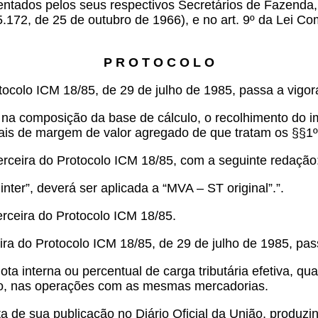
entados pelos seus respectivos Secretários de Fazenda,
. 5.172, de 25 de outubro de 1966), e no art. 9º da Lei 
P R O T O C O L O
otocolo ICM 18/85, de 29 de julho de 1985, passa a vigo
te na composição da base de cálculo, o recolhimento do 
ais de margem de valor agregado de que tratam os §§1º, 
terceira do Protocolo ICM 18/85, com a seguinte redação
inter”, deverá ser aplicada a “MVA – ST original”.”.
erceira do Protocolo ICM 18/85.
ceira do Protocolo ICM 18/85, de 29 de julho de 1985, pa
ota interna ou percentual de carga tributária efetiva, qua
tino, nas operações com as mesmas mercadorias.
a de sua publicação no Diário Oficial da União, produzin