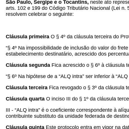
São Paulo, Sergipe e o Tocantins,
neste ato repres
arts. 102 e 199 do Código Tributário Nacional (Lei n
resolvem celebrar o seguinte:
Cláusula primeira
O § 4º da cláusula terceira do Pr
“§ 4º Na impossibilidade de inclusão do valor do fre
estabelecimento destinatário, acrescido dos percentu
Cláusula segunda
Fica acrescido o § 6º à cláusula 
“§ 6º Na hipótese de a “ALQ intra” ser inferior à “ALQ 
Cláusula terceira
Fica revogado o § 3º da cláusula t
Cláusula quarta
O inciso III do § 1º da cláusula ter
III - “ALQ intra” é o coeficiente correspondente à alíqu
contribuinte substituto da unidade federada de des
Cláusula quinta
Este protocolo entra em vigor na dat