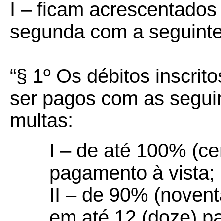
I – ficam acrescentados 
segunda com a seguinte
“§ 1º Os débitos inscrit
ser pagos com as seguin
multas:
I – de até 100% (ce
pagamento à vista;
II – de 90% (noven
em até 12 (doze) pa