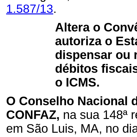
1.587/13
.
Altera o Con
autoriza o Es
dispensar ou r
débitos fisca
o ICMS.
O Conselho Nacional d
CONFAZ,
na sua 148ª r
em São Luis, MA, no di