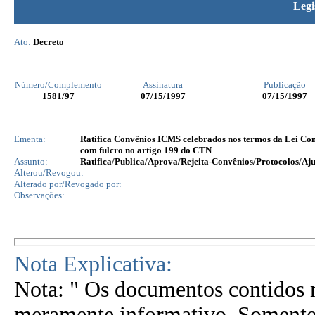
Legi
Ato:
Decreto
Número/Complemento
Assinatura
Publicação
1581
/97
07/15/1997
07/15/1997
Ementa:
Ratifica Convênios ICMS celebrados nos termos da Lei Co
com fulcro no artigo 199 do CTN
Assunto:
Ratifica/Publica/Aprova/Rejeita-Convênios/Protocolos/Aju
Alterou/Revogou:
Alterado por/Revogado por:
Observações:
Nota Explicativa:
Nota: " Os documentos contidos n
meramente informativo. Somente 