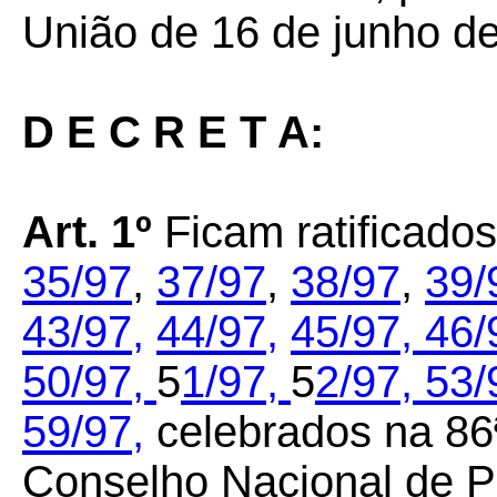
União de 16 de junho d
D E C R E T A:
Art. 1º
Ficam ratificado
35/97
,
37/97
,
38/97
,
39/
43/97,
44/97,
45/97,
46/
50/97,
5
1/97,
5
2/97,
53/
59/97,
celebrados na 86ª
Conselho Nacional de Po