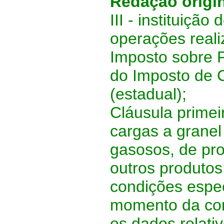
Redação origi
III - instituiçã
operações reali
Imposto sobre P
do Imposto de 
(estadual);
Cláusula primei
cargas a granel
gasosos, de pr
outros produtos
condições espec
momento da con
os dados relativ