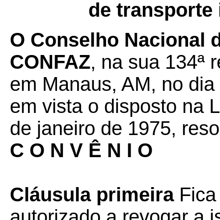
de transporte 
O
Conselho Nacional de
CONFAZ
, na sua 134ª r
em Manaus, AM, no dia 
em vista o disposto na 
de janeiro de 1975, reso
C O N V Ê N I O
Cláusula primeira
Fica
autorizado a revogar a 