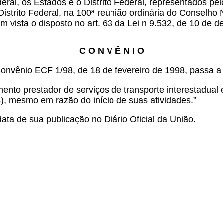
eral, os Estados e o Distrito Federal, representados pe
istrito Federal, na 100ª reunião ordinária do Conselho 
m vista o disposto no art. 63 da Lei n
9.532, de 10 de d
C O N V Ê N I O
Convênio ECF 1/98, de 18 de fevereiro de 1998, passa a
ento prestador de serviços de transporte interestadual e
s), mesmo em razão do início de suas atividades.”
ata de sua publicação no Diário Oficial da União.