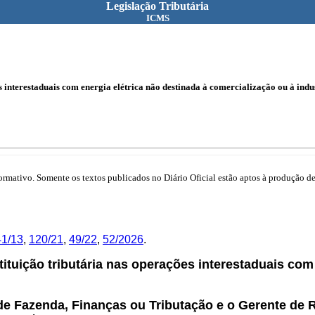
Legislação Tributária
ICMS
s interestaduais com energia elétrica não destinada à comercialização ou à indu
mativo. Somente os textos publicados no Diário Oficial estão aptos à produção de 
41/13
,
120/21
,
49/22
,
52/2026
.
ituição tributária nas operações interestaduais com
de Fazenda, Finanças ou Tributação e o Gerente de R