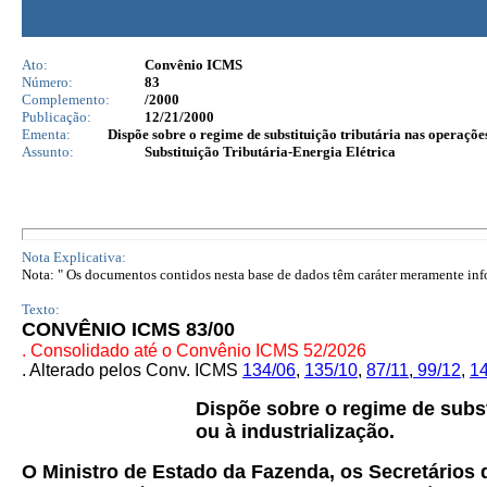
Ato:
Convênio ICMS
Número:
83
Complemento:
/2000
Publicação:
12/21/2000
Ementa:
Dispõe sobre o regime de substituição tributária nas operaçõe
Assunto:
Substituição Tributária-Energia Elétrica
Nota Explicativa:
Nota: " Os documentos contidos nesta base de dados têm caráter meramente infor
Texto:
CONVÊNIO ICMS 83/00
. Consolidado até o Convênio ICMS 52/2026
. Alterado pelos Conv. ICMS
134/06
,
135/10
,
87/11
,
99/12
,
1
Dispõe sobre o regime de subst
ou à industrialização.
O Ministro de Estado da Fazenda, os Secretários 