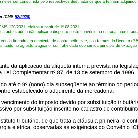
 neles ser consumida pelo respectivos destinatários que a tenham adquirido
io ICMS
52/2026
)
 ICMS
120/2021,
efeitos a partir de 1º.08.2021
.
a autorizado a não aplicar o disposto neste convênio na entrada interestadua
e venda firmado em ambiente de contratação livre, nos termos do Decreto nº 5
situado no agreste alagoano, com atividade econômica principal de extração 
tante da aplicação da alíquota interna prevista na legis
 I, da Lei Complementar nº 87, de 13 de setembro de 1996.
ido até o 9º (nono) dia subseqüente ao término do perío
ontre estabelecido o adquirente da mercadoria.
vencimento do imposto devido por substituição tributár
ssivo por substituição inscrito no cadastro de contribui
ituto tributário, de que trata a cláusula primeira, o co
ergia elétrica, observadas as exigências do Convênio I