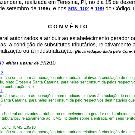
azendária, realizada em Teresina, PI, no dia 15 de deze
 de setembro de 1996, e nos
arts. 102
e
199
do Código Tr
C O N V Ê N I O
ral autorizados a atribuir ao estabelecimento gerador ou
as, a condição de substitutos tributários, relativament
ialização ou à industrialização
.
(Nova redação dada pelo Conv.
13
, efeitos a partir de 1°/12/13)
12.
o não se aplicam às operações interestaduais relativas à circulação de energ
, Mato Grosso e Santa Catarina, para neles ser consumida pelos respectivo
e contratação livre.
11.
 não se aplicam às operações interestaduais relativas à circulação de energi
anta Catarina, para neles ser consumida pelo respectivos destinatários que
re.
o Federal autorizados a atribuir ao estabelecimento gerador ou distribuidor, i
tributários, relativamente ao ICMS incidente sobre a entrada, em seus territó
o Conv. ICMS 135/10.
o não se aplicam às operações interestaduais relativas à circulação de energ