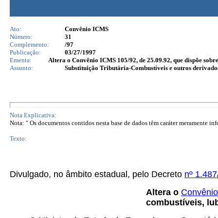
Ato:
Convênio ICMS
Número:
31
Complemento:
/97
Publicação:
03/27/1997
Ementa:
Altera o Convênio ICMS 105/92, de 25.09.92, que dispõe sobre 
Assunto:
Substituição Tributária-Combustíveis e outros derivado
Nota Explicativa:
Nota: " Os documentos contidos nesta base de dados têm caráter meramente infor
Texto:
Divulgado, no âmbito estadual, pelo Decreto
nº 1.487
Altera o
Convênio
combustíveis, lub