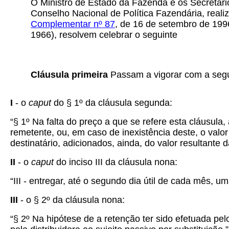
O Ministro de Estado da Fazenda e os Secretári
Conselho Nacional de Política Fazendária, reali
Complementar nº 87
, de 16 de setembro de 199
1966), resolvem celebrar o seguinte
Cláusula primeira
Passam a vigorar com a segu
I
- o
caput
do § 1º da cláusula segunda:
“§ 1º Na falta do preço a que se refere esta cláusul
remetente, ou, em caso de inexistência deste, o valo
destinatário, adicionados, ainda, do valor resultante
II
- o
caput
do inciso III da cláusula nona:
“III - entregar, até o segundo dia útil de cada mês, 
III
- o § 2º da cláusula nona:
“§ 2º Na hipótese de a retenção ter sido efetuada pelo 