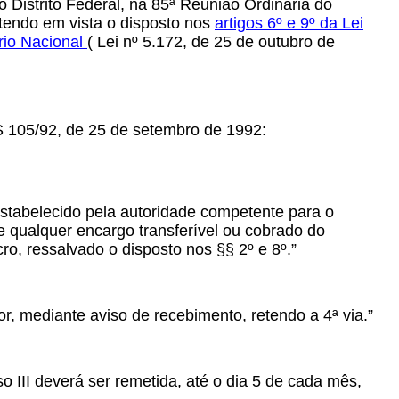
 Distrito Federal, na 85ª Reunião Ordinária do
tendo em vista o disposto nos
artigos
6º
e
9º
da Lei
rio Nacional
( Lei nº 5.172, de 25 de outubro de
S 105/92, de
25 de setembro de 1992:
 estabelecido pela autoridade competente para o
e qualquer encargo transferível ou cobrado do
ro, ressalvado o disposto nos §§ 2º e 8º.”
or, mediante aviso de recebimento, retendo a 4ª via.”
iso III deverá ser remetida, até o dia 5 de cada mês,