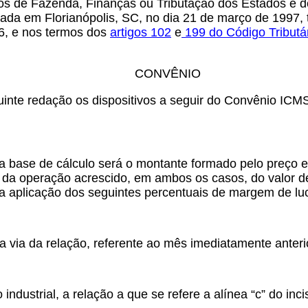
os de Fazenda, Finanças ou Tributação dos Estados e do
zada em Florianópolis, SC, no dia 21 de março de 1997, 
6, e nos termos dos
artigos
102
e
199
do Código Tributá
CONVÊNIO
inte redação os dispositivos a seguir do Convênio ICM
a, a base de cálculo será o montante formado pelo preço
r da operação acrescido, em ambos os casos, do valor d
 da aplicação dos seguintes percentuais de margem de luc
uma via da relação, referente ao mês imediatamente anteri
industrial, a relação a que se refere a alínea “c” do inc