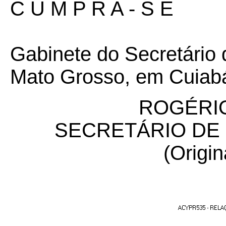
C U M P R A - S E
Gabinete do Secretário
Mato Grosso, em Cuiabá
ROGÉRIO
SECRETÁRIO DE
(Origin