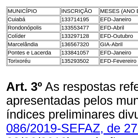
MUNICÍPIO
INSCRIÇÃO
MESES (ANO 
Cuiabá
133714195
EFD-Janeiro
Rondonópolis
133553477
EFD-Abril
Colíder
133297128
EFD-Outubro
Marcelândia
136567320
GIA-Abril
Pontes e Lacerda
133841057
EFD-Janeiro
Torixoréu
135293502
EFD-Fevereiro
Art. 3º
As respostas ref
apresentadas pelos mun
índices preliminares di
086/2019-SEFAZ, de 27