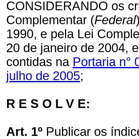
CONSIDERANDO os crité
Complementar (
Federal
1990, e pela Lei Compl
20 de janeiro de 2004, e
contidas na
Portaria n°
julho de 2005
;
R E S O L V E:
Art. 1º
Publicar os índic