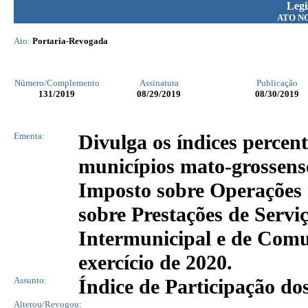
Legi
ATO N
Ato:
Portaria-Revogada
Número/Complemento
Assinatura
Publicação
131
/2019
08/29/2019
08/30/2019
Ementa:
Divulga os índices percent
municípios mato-grossens
Imposto sobre Operações r
sobre Prestações de Servi
Intermunicipal e de Com
exercício de 2020.
Assunto:
Índice de Participação do
Alterou/Revogou: