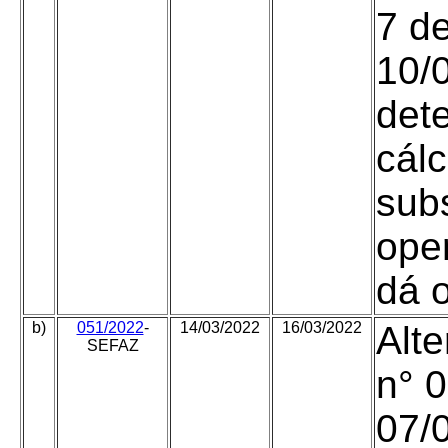
7 d
10/0
det
cál
subs
ope
dá o
b)
051/2022
-
14/03/2022
16/03/2022
Alte
SEFAZ
n° 
07/