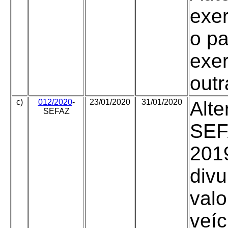
exer
o p
exer
outr
c)
012/2020
-
23/01/2020
31/01/2020
Alte
SEFAZ
SEF
201
divu
val
veíc