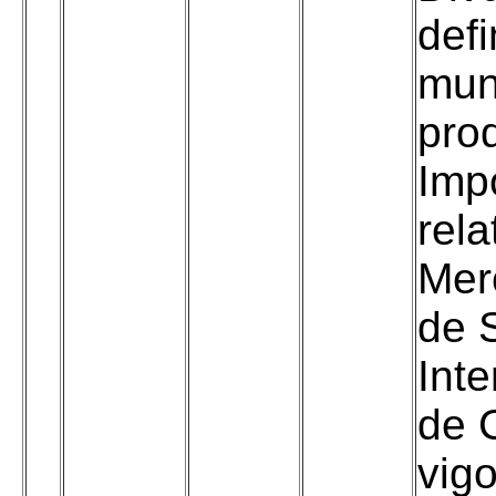
defi
mun
pro
Imp
rela
Mer
de 
Inte
de 
vig