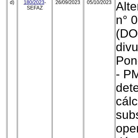
d)
180/2023
-
26/09/2023
05/10/2023
Alte
SEFAZ
n° 
(DOE
divu
Pon
- PM
det
cál
subs
ope