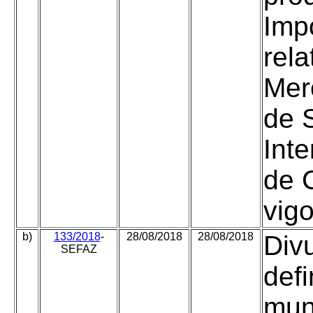
Imp
rela
Mer
de 
Inte
de 
vig
b)
133/2018
-
28/08/2018
28/08/2018
Div
SEFAZ
defi
mun