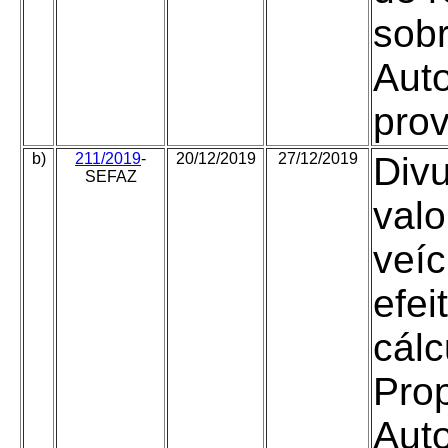
sobr
Auto
prov
b)
211/2019
-
20/12/2019
27/12/2019
Divu
SEFAZ
val
veíc
efei
cálc
Prop
Auto