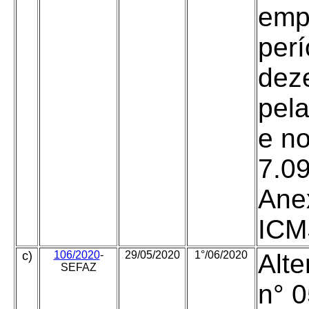
empr
perí
dez
pela
e no
7.09
Ane
ICMS
c)
106/2020
-
29/05/2020
1°/06/2020
Alte
SEFAZ
n° 