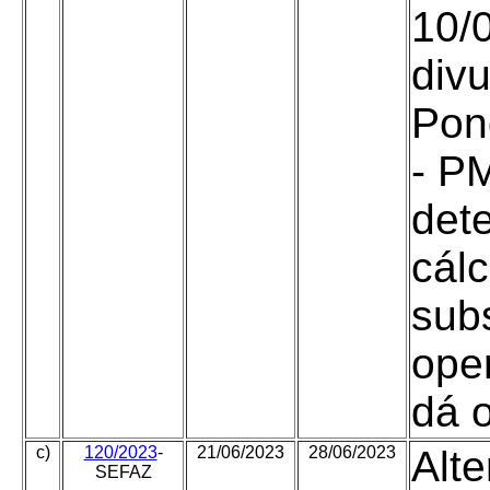
10/0
divu
Pon
- PM
det
cál
subs
ope
dá o
c)
120/2023
-
21/06/2023
28/06/2023
Alte
SEFAZ