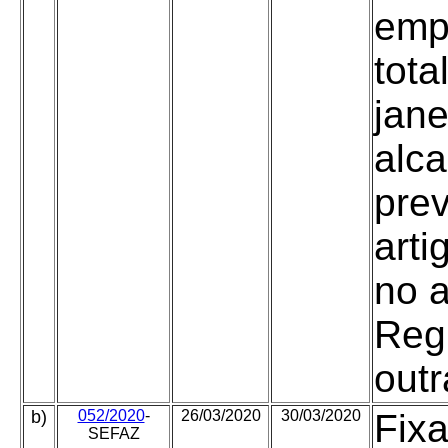
empr
tota
jane
alc
prev
arti
no a
Reg
outr
b)
052/2020
-
26/03/2020
30/03/2020
Fixa
SEFAZ