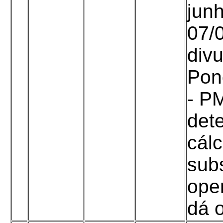
jun
07/0
divu
Pon
- PM
det
cál
subs
ope
dá o