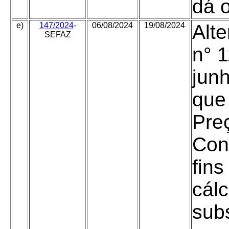
dá o
e)
147/2024
-
06/08/2024
19/08/2024
Alte
SEFAZ
n° 
jun
que 
Pre
Con
fin
cál
subs