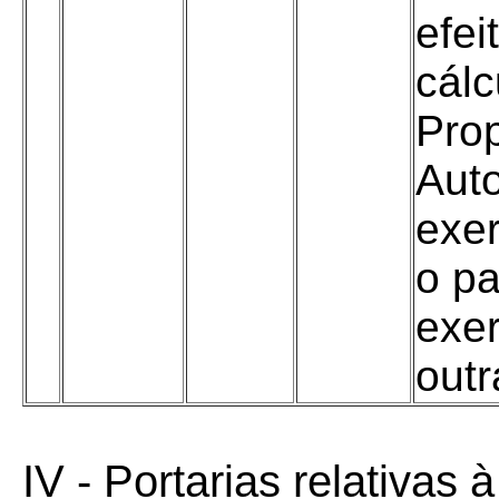
efei
cálc
Prop
Auto
exer
o p
exer
outr
IV - Portarias relativas