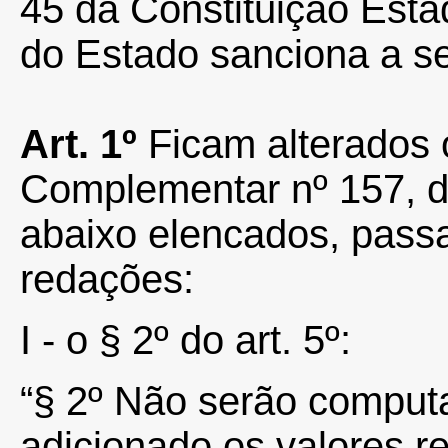
45 da Constituição Esta
do Estado sanciona a se
Art. 1º
Ficam alterados o
Complementar nº 157, de
abaixo elencados, passa
redações:
I - o § 2º do art. 5º:
“§ 2º Não serão computa
adicionado os valores re