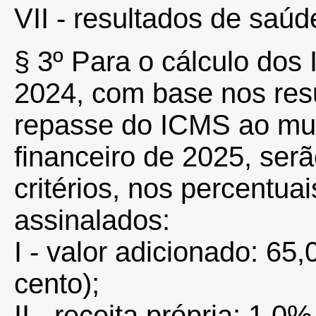
VII - resultados de saúde
§
3º
Para o cálculo dos
2024, com base nos res
repasse do ICMS ao mun
financeiro de 2025, serã
critérios, nos percentua
assinalados:
I - valor adicionado: 65
cento);
II - receita própria: 1,0