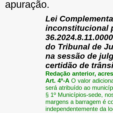
apuração.
Lei Complementa
inconstitucional
36.2024.8.11.000
do Tribunal de J
na sessão de jul
certidão de trâns
Redação anterior, acre
Art. 4º-A
O valor adiciona
será atribuído ao municí
§ 1º Municípios-sede, no
margens a barragem é co
independentemente da loc