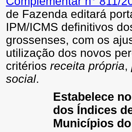
Complementar n° 811/2
de Fazenda editará port
IPM/ICMS definitivos do
grossenses, com os aju
utilização dos novos pe
critérios
receita própria
,
social
.
Estabelece no
dos Índices d
Municípios do