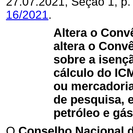
27.07.2021, Seção 1, p. 
16/2021
.
Altera o Conv
altera o Conv
sobre a isenç
cálculo do I
ou mercadoria
de pesquisa, 
petróleo e gás
O
Conselho Nacional de