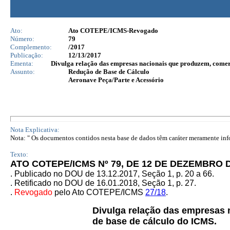
Ato:
Ato COTEPE/ICMS-Revogado
Número:
79
Complemento:
/2017
Publicação:
12/13/2017
Ementa:
Divulga relação das empresas nacionais que produzem, comerc
Assunto:
Redução de Base de Cálculo
Aeronave Peça/Parte e Acessório
Nota Explicativa:
Nota: " Os documentos contidos nesta base de dados têm caráter meramente infor
Texto:
ATO COTEPE/ICMS Nº 79, DE 12 DE DEZEMBRO D
. Publicado no DOU de 13.12.2017, Seção 1, p. 20 a 66.
. Retificado no DOU de 16.01.2018, Seção 1, p. 27.
.
Revogado
pelo Ato COTEPE/ICMS
27/18
.
Divulga relação das empresas 
de base de cálculo do ICMS.