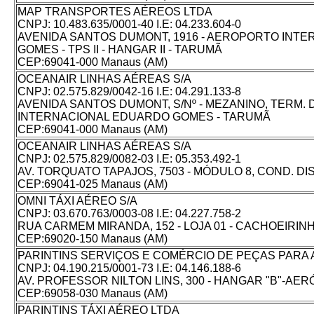
MAP TRANSPORTES AÉREOS LTDA
CNPJ: 10.483.635/0001-40 I.E: 04.233.604-0
AVENIDA SANTOS DUMONT, 1916 - AEROPORTO INT
GOMES - TPS II - HANGAR II - TARUMÃ
CEP:69041-000 Manaus (AM)
OCEANAIR LINHAS AÉREAS S/A
CNPJ: 02.575.829/0042-16 I.E: 04.291.133-8
AVENIDA SANTOS DUMONT, S/Nº - MEZANINO, TERM. 
INTERNACIONAL EDUARDO GOMES - TARUMÃ
CEP:69041-000 Manaus (AM)
OCEANAIR LINHAS AÉREAS S/A
CNPJ: 02.575.829/0082-03 I.E: 05.353.492-1
AV. TORQUATO TAPAJOS, 7503 - MÓDULO 8, COND. DI
CEP:69041-025 Manaus (AM)
OMNI TÁXI AÉREO S/A
CNPJ: 03.670.763/0003-08 I.E: 04.227.758-2
RUA CARMEM MIRANDA, 152 - LOJA 01 - CACHOEIRIN
CEP:69020-150 Manaus (AM)
PARINTINS SERVIÇOS E COMÉRCIO DE PEÇAS PARA A
CNPJ: 04.190.215/0001-73 I.E: 04.146.188-6
AV. PROFESSOR NILTON LINS, 300 - HANGAR "B"-A
CEP:69058-030 Manaus (AM)
PARINTINS TÁXI AÉREO LTDA