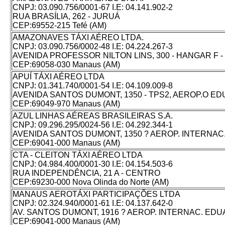
CNPJ: 03.090.756/0001-67 I.E: 04.141.902-2
RUA BRASÍLIA, 262 - JURUÁ
CEP:69552-215 Tefé (AM)
AMAZONAVES TÁXI AÉREO LTDA.
CNPJ: 03.090.756/0002-48 I.E: 04.224.267-3
AVENIDA PROFESSOR NILTON LINS, 300 - HANGAR F 
CEP:69058-030 Manaus (AM)
APUÍ TÁXI AÉREO LTDA
CNPJ: 01.341.740/0001-54 I.E: 04.109.009-8
AVENIDA SANTOS DUMONT, 1350 - TPS2, AEROP.O E
CEP:69049-970 Manaus (AM)
AZUL LINHAS AÉREAS BRASILEIRAS S.A.
CNPJ: 09.296.295/0024-56 I.E: 04.292.344-1
AVENIDA SANTOS DUMONT, 1350 ? AEROP. INTERNAC
CEP:69041-000 Manaus (AM)
CTA - CLEITON TÁXI AÉREO LTDA
CNPJ: 04.984.400/0001-30 I.E: 04.154.503-6
RUA INDEPENDÊNCIA, 21 A - CENTRO
CEP:69230-000 Nova Olinda do Norte (AM)
MANAUS AEROTÁXI PARTICIPAÇÕES LTDA
CNPJ: 02.324.940/0001-61 I.E: 04.137.642-0
AV. SANTOS DUMONT, 1916 ? AEROP. INTERNAC. EDU
CEP:69041-000 Manaus (AM)