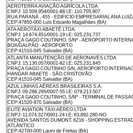
AEROTERRA AVIAÇÃO AGRÍCOLA LTDA
CNPJ: 10.509.954/0001-88 I.E: 110.705.907
RUA PARANÁ , 455 - EDIFICIO EMPRESARIAL ANA LUIZ
CEP:47850-000 Luís Eduardo Magalhães (BA)
ATA AEROTÁXI ABAETÉ LTDA.
CNPJ: 14.674.451/0001-19 I.E: 025.231.737
PRAÇA GAGO COUTINHO, S/Nº - AEROPORTO INTERN
BOX/GALPÃO - AEROPORTO
CEP:41510-045 Salvador (BA)
ATLANTA MANUTENÇÃO DE AERONAVES LTDA
CNPJ: 15.130.057/0001-82 I.E: 025.231.845
PRAÇA GAGO COUTINHO S/N, AEROPORTO INTERNAC
HANGAR ABAETE - SÃO CRISTOVÃO
CEP:41510-045 Salvador (BA)
AZUL LINHAS AÉREAS BRASILEIRAS S.A.
CNPJ: 09.296.295/0007-55 I.E: 079.213.507
PRAÇA GAGO COUTINHO, S/Nº - TERMINAL DE PASSA
CEP:41520-970 Salvador (BA)
ELITE AVIATION TÁXI AÉREO LTDA
CNPJ: 11.074.327/0001-24 I.E: 83.892.280-NO
AVENIDA SANTOS DUMONT, 6216 - SHOPPING ESTRADA
ATLÂNTICO
CEP:42700-000 Lauro de Freitas (BA)