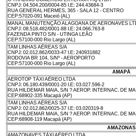
CNPJ: 04.504.200/0004-85 I.E: 244.43684-3
RUA GENERAL HERMES, 365 - SALA 12 - CENTRO
CEP:57020-091 Maceió (AL)
MANAL MANUTENÇÃO ALAGOANA DE AERONAVES LT
CNPJ: 08.518.482/0001-88 I.E: 24.066.763-8
FAZENDA PINTO S/N - UTINGA LEÃO
CEP:57100-000 Rio Largo (AL)
TAM LINHAS AÉREAS S/A
CNPJ: 02.012.862/0033-47 I.E: 240931882
RODOVIA BR 104, S/Nº - AEROPORTO
CEP:57100-000 Rio Largo (AL)
AMAPÁ
AEROTOP TÁXI AÉREO LTDA
CNPJ: 06.180.439/0001-20 I.E: 03.027.596-2
RUA HILDEMAR MAIA, S/N ? AEROP. INTERNAC. DE MA
CEP:68902-335 Macapá (AP)
TAM LINHAS AÉREAS S/A
CNPJ: 02.012.862/0025-37 I.E: 03.020319-8
RUA HILDEMAR MAIA, S/N ? AEROP. INTERNAC. DE M
CEP:68908-119 Macapá (AP)
AMAZONAS
AMAZONAVES TÁXI AÉREO LTDA.