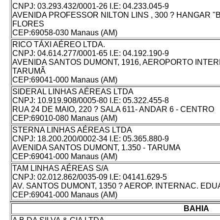
CNPJ: 03.293.432/0001-26 I.E: 04.233.045-9
AVENIDA PROFESSOR NILTON LINS , 300 ? HANGAR "B
FLORES
CEP:69058-030 Manaus (AM)
RICO TÁXI AÉREO LTDA.
CNPJ: 04.614.277/0001-65 I.E: 04.192.190-9
AVENIDA SANTOS DUMONT, 1916, AEROPORTO INTERN
TARUMÃ
CEP:69041-000 Manaus (AM)
SIDERAL LINHAS AÉREAS LTDA
CNPJ: 10.919.908/0005-80 I.E: 05.322.455-8
RUA 24 DE MAIO, 220 ? SALA 611- ANDAR 6 - CENTRO
CEP:69010-080 Manaus (AM)
STERNA LINHAS AÉREAS LTDA
CNPJ: 18.200.200/0002-34 I.E: 05.365.880-9
AVENIDA SANTOS DUMONT, 1.350 - TARUMA
CEP:69041-000 Manaus (AM)
TAM LINHAS AÉREAS S/A
CNPJ: 02.012.862/0035-09 I.E: 04141.629-5
AV. SANTOS DUMONT, 1350 ? AEROP. INTERNAC. ED
CEP:69041-000 Manaus (AM)
BAHIA