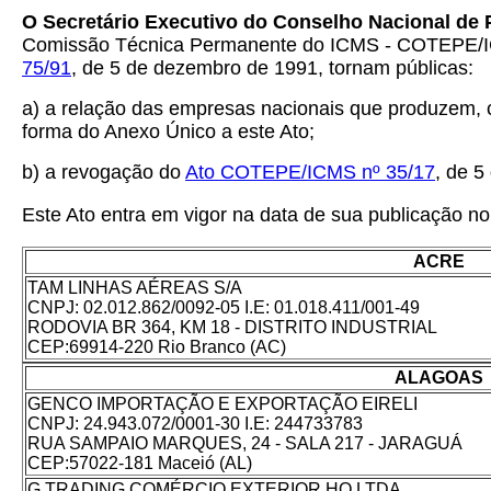
O Secretário Executivo do Conselho Nacional de 
Comissão Técnica Permanente do ICMS - COTEPE/I
75/91
, de 5 de dezembro de 1991, tornam públicas:
a) a relação das empresas nacionais que produzem, c
forma do Anexo Único a este Ato;
b) a revogação do
Ato COTEPE/ICMS nº 35/17
, de 5
Este Ato entra em vigor na data de sua publicação no 
ACRE
TAM LINHAS AÉREAS S/A
CNPJ: 02.012.862/0092-05 I.E: 01.018.411/001-49
RODOVIA BR 364, KM 18 - DISTRITO INDUSTRIAL
CEP:69914-220 Rio Branco (AC)
ALAGOAS
GENCO IMPORTAÇÃO E EXPORTAÇÃO EIRELI
CNPJ: 24.943.072/0001-30 I.E: 244733783
RUA SAMPAIO MARQUES, 24 - SALA 217 - JARAGUÁ
CEP:57022-181 Maceió (AL)
G TRADING COMÉRCIO EXTERIOR HQ LTDA