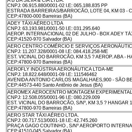
A B DA SILVA & CIA LTDA.
CNPJ: 06.915.880/0001-02 I.E: 065.188.835 PP
ESTRADA BARREIRAS/BARROCÃO, LOTE 04, KM 03 - C
CEP:47800-000 Barreiras (BA)
ADEY TÁXI AÉREO LTDA
CNPJ: 63.193.981/0001-50 I.E: 031.295.640
AEROP. INTERNACIONAL 02 DE JULHO - BOX ADEY TÁ
CEP:41520-970 Salvador (BA)
AERO CENTRO COMÉRCIO E SERVIÇOS AERONÁUTIC
CNPJ: 11.207.328/0001-08 I.E: 084.418.258-ME
EST. VICINAL DO BARROCÃO, KM 3,5 ? AEROP. ABA - 
CEP:47800-970 Barreiras (BA)
AEROFLY INDÚSTRIA AERONÁUTICA LTDA-ME
CNPJ: 18.822.648/0001-09 I.E: 111546462
AVENIDA ANTONIO CARLOS MAGALHAES,900 - SÃO B
CEP:44573-440 Santo Antônio de Jesus (BA)
AEROMEX AEROCENTRO MONTAGEM EXPERIMENTAL
CNPJ: 12.508.055/0001-96 I.E: 080.229.009
EST. VICINAL DO BARROCÃO, S/Nº, KM 3,5 ? HANGAR
CEP:47800-970 Barreiras (BA)
AERO STAR TÁXI AÉREO LTDA.
CNPJ: 00.717.513/0001-18 I.E: 42.745.260
PRAÇA GAGO COUTINHO , S/Nº AEROPORTO INTERNA
CEP:41510-045 Salvador (BA)