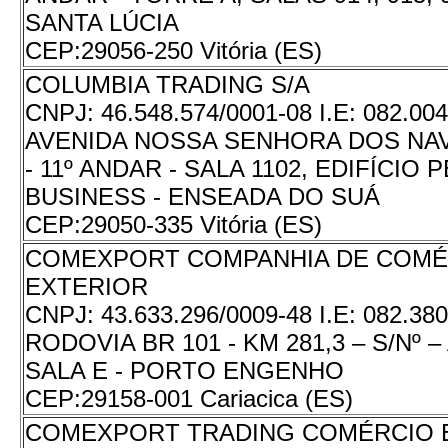
SANTA LÚCIA
CEP:
29056-250 Vitória (ES)
COLUMBIA TRADING S/A
CNPJ:
46.548.574/0001-08
I.E:
082.004
AVENIDA NOSSA SENHORA DOS NAV
- 11º ANDAR - SALA 1102, EDIFÍCI
BUSINESS - ENSEADA DO SUÁ
CEP:
29050-335 Vitória (ES)
COMEXPORT COMPANHIA DE COMÉ
EXTERIOR
CNPJ:
43.633.296/0009-48
I.E:
082.380
RODOVIA BR 101 - KM 281,3 – S/Nº 
SALA E - PORTO ENGENHO
CEP:
29158-001 Cariacica (ES)
COMEXPORT TRADING COMÉRCIO 