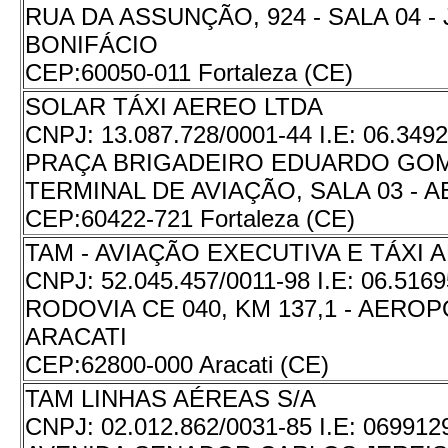
RUA DA ASSUNÇÃO, 924 - SALA 04 -
BONIFÁCIO
CEP:
60050-011 Fortaleza (CE)
SOLAR TÁXI AEREO LTDA
CNPJ:
13.087.728/0001-44
I.E:
06.3492
PRAÇA BRIGADEIRO EDUARDO GOME
TERMINAL DE AVIAÇÃO, SALA 03 -
CEP:
60422-721 Fortaleza (CE)
TAM - AVIAÇÃO EXECUTIVA E TÁXI 
CNPJ:
52.045.457/0011-98
I.E:
06.5169
RODOVIA CE 040, KM 137,1 - AERO
ARACATI
CEP:
62800-000 Aracati (CE)
TAM LINHAS AÉREAS S/A
CNPJ:
02.012.862/0031-85
I.E:
069912