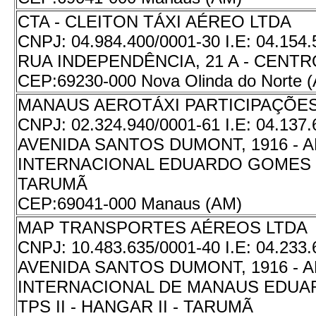
CTA - CLEITON TÁXI AÉREO LTDA
CNPJ:
04.984.400/0001-30
I.E:
04.154.
RUA INDEPENDÊNCIA, 21 A - CENTR
CEP:
69230-000 Nova Olinda do Norte 
MANAUS AEROTÁXI PARTICIPAÇÕES
CNPJ:
02.324.940/0001-61
I.E:
04.137.
AVENIDA SANTOS DUMONT, 1916 -
INTERNACIONAL EDUARDO GOMES - 
TARUMÃ
CEP:
69041-000 Manaus (AM)
MAP TRANSPORTES AÉREOS LTDA
CNPJ:
10.483.635/0001-40
I.E:
04.233.
AVENIDA SANTOS DUMONT, 1916 -
INTERNACIONAL DE MANAUS EDUA
TPS II - HANGAR II - TARUMÃ