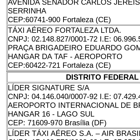
AVENIDA SENADOR CARLOS JEREISSA
SERRINHA
CEP:
60741-900 Fortaleza (CE)
TÁXI AÉREO FORTALEZA LTDA.
CNPJ:
02.148.827/0001-72
I.E:
06.996.
PRAÇA BRIGADEIRO EDUARDO GOME
HANGAR DA TAF - AEROPORTO
CEP:
60422-721 Fortaleza (CE)
DISTRITO FEDERAL
LÍDER SIGNATURE S/A
CNPJ:
04.146.040/0007-92
I.E:
07.429.
AEROPORTO INTERNACIONAL DE BRA
HANGAR 16 - LAGO SUL
CEP:
71609-970 Brasília (DF)
LÍDER TÁXI AÉREO S.A. – AIR BRASI