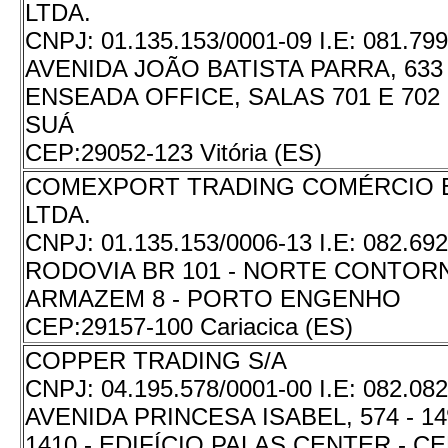
LTDA.
CNPJ:
01.135.153/0001-09
I.E:
081.799
AVENIDA JOÃO BATISTA PARRA, 633 
ENSEADA OFFICE, SALAS 701 E 702 
SUÁ
CEP:
29052-123 Vitória (ES)
COMEXPORT TRADING COMÉRCIO 
LTDA.
CNPJ:
01.135.153/0006-13
I.E:
082.692
RODOVIA BR 101 - NORTE CONTORNO
ARMAZEM 8 - PORTO ENGENHO
CEP:
29157-100 Cariacica (ES)
COPPER TRADING S/A
CNPJ:
04.195.578/0001-00
I.E:
082.082
AVENIDA PRINCESA ISABEL, 574 - 1
1410 - EDIFÍCIO PALAS CENTER - C