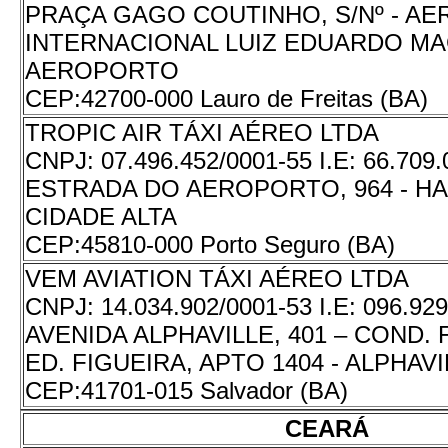
PRAÇA GAGO COUTINHO, S/Nº - A
INTERNACIONAL LUIZ EDUARDO MA
AEROPORTO
CEP:
42700-000 Lauro de Freitas (BA)
TROPIC AIR TÁXI AÉREO LTDA
CNPJ:
07.496.452/0001-55
I.E:
66.709.
ESTRADA DO AEROPORTO, 964 - HA
CIDADE ALTA
CEP:
45810-000 Porto Seguro (BA)
VEM AVIATION TÁXI AÉREO LTDA
CNPJ:
14.034.902/0001-53
I.E:
096.929
AVENIDA ALPHAVILLE, 401 – COND. 
ED. FIGUEIRA, APTO 1404 - ALPHAVI
CEP:
41701-015 Salvador (BA)
CEARÁ