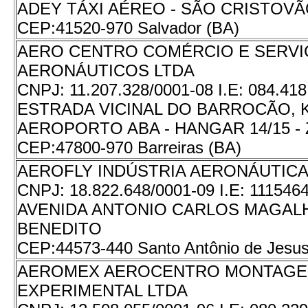
ADEY TÁXI AÉREO - SÃO CRISTOV
CEP:
41520-970 Salvador (BA)
AERO CENTRO COMÉRCIO E SERV
AERONÁUTICOS LTDA
CNPJ:
11.207.328/0001-08
I.E:
084.41
ESTRADA VICINAL DO BARROCÃO, KM
AEROPORTO ABA - HANGAR 14/15 -
CEP:
47800-970 Barreiras (BA)
AEROFLY INDÚSTRIA AERONÁUTICA
CNPJ:
18.822.648/0001-09
I.E:
111546
AVENIDA ANTONIO CARLOS MAGALH
BENEDITO
CEP:
44573-440 Santo Antônio de Jesus
AEROMEX AEROCENTRO MONTAG
EXPERIMENTAL LTDA