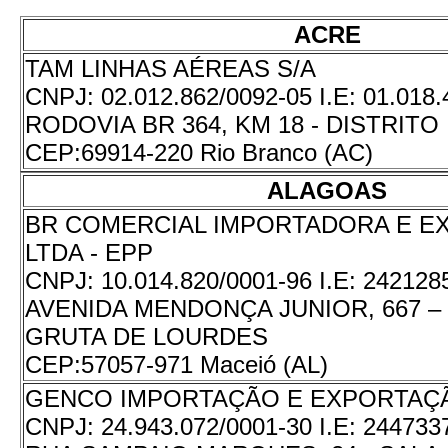
ACRE
TAM LINHAS AÉREAS S/A
CNPJ:
02.012.862/0092-05
I.E:
01.018.
RODOVIA BR 364, KM 18 - DISTRITO
CEP:
69914-220 Rio Branco (AC)
ALAGOAS
BR COMERCIAL IMPORTADORA E 
LTDA - EPP
CNPJ:
10.014.820/0001-96
I.E:
242128
AVENIDA MENDONÇA JUNIOR, 667 – 
GRUTA DE LOURDES
CEP:
57057-971 Maceió (AL)
GENCO IMPORTAÇÃO E EXPORTAÇÃ
CNPJ:
24.943.072/0001-30
I.E:
244733