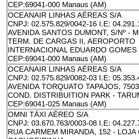
CEP:
69041-000 Manaus (AM)
OCEANAIR LINHAS AÉREAS S/A
CNPJ:
02.575.829/0042-16
I.E:
04.291.
AVENIDA SANTOS DUMONT, S/Nº - 
TERM. DE CARGAS II, AEROPORTO
INTERNACIONAL EDUARDO GOMES 
CEP:
69041-000 Manaus (AM)
OCEANAIR LINHAS AÉREAS S/A
CNPJ:
02.575.829/0082-03
I.E:
05.353.
AVENIDA TORQUATO TAPAJOS, 7503
COND. DISTRIBUITION PARK - TAR
CEP:
69041-025 Manaus (AM)
OMNI TÁXI AÉREO S/A
CNPJ:
03.670.763/0003-08
I.E:
04.227.
RUA CARMEM MIRANDA, 152 - LOJA 0