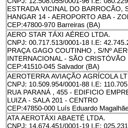
CNPJ:
12.508.055/0001-96
I.E:
080.229
ESTRADA VICINAL DO BARROCÃO, S/
HANGAR 14 - AEROPORTO ABA - Z
CEP:
47800-970 Barreiras (BA)
AERO STAR TÁXI AÉREO LTDA.
CNPJ:
00.717.513/0001-18
I.E:
42.745.
PRAÇA GAGO COUTINHO , S/Nº A
INTERNACIONAL - SÃO CRISTÓVÃO
CEP:
41510-045 Salvador (BA)
AEROTERRA AVIAÇÃO AGRÍCOLA L
CNPJ:
10.509.954/0001-88
I.E:
110.705
RUA PARANÁ , 455 - EDIFICIO EMP
LUIZA - SALA 201 - CENTRO
CEP:
47850-000 Luís Eduardo Magalhãe
ATA AEROTÁXI ABAETÉ LTDA.
CNPJ:
14.674.451/0001-19
I.E:
025.231