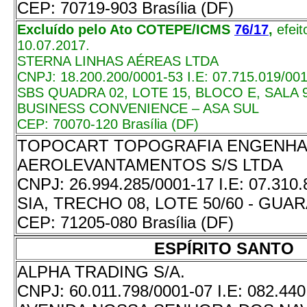
CEP:
70719-903 Brasília (DF)
Excluído pelo Ato COTEPE/ICMS
76/17
,
efei
10.07.2017.
STERNA LINHAS AÉREAS LTDA
CNPJ:
18.200.200/0001-53
I.E:
07.715.019/00
SBS QUADRA 02, LOTE 15, BLOCO E, SALA 9
BUSINESS CONVENIENCE – ASA SUL
CEP:
70070-120 Brasília (DF)
TOPOCART TOPOGRAFIA ENGENHA
AEROLEVANTAMENTOS S/S LTDA
CNPJ:
26.994.285/0001-17
I.E:
07.310.
SIA, TRECHO 08, LOTE 50/60 - GUA
CEP:
71205-080 Brasília (DF)
ESPÍRITO SANTO
ALPHA TRADING S/A.
CNPJ:
60.011.798/0001-07
I.E:
082.440