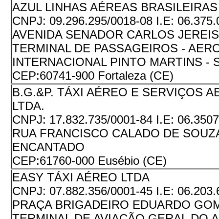
AZUL LINHAS AÉREAS BRASILEIRAS 
CNPJ:
09.296.295/0018-08
I.E:
06.375.
AVENIDA SENADOR CARLOS JEREISSA
TERMINAL DE PASSAGEIROS - AE
INTERNACIONAL PINTO MARTINS - 
CEP:
60741-900 Fortaleza (CE)
B.G.&P. TÁXI AÉREO E SERVIÇOS 
LTDA.
CNPJ:
17.832.735/0001-84
I.E:
06.3507
RUA FRANCISCO CALADO DE SOUZA,
ENCANTADO
CEP:
61760-000 Eusébio (CE)
EASY TÁXI AÉREO LTDA
CNPJ:
07.882.356/0001-45
I.E:
06.203.
PRAÇA BRIGADEIRO EDUARDO GOME
TERMINAL DE AVIAÇÃO GERAL DO