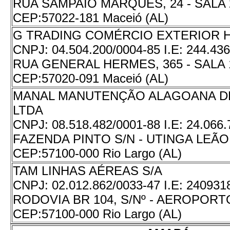
RUA SAMPAIO MARQUES, 24 - SALA 
CEP:
57022-181 Maceió (AL)
G TRADING COMÉRCIO EXTERIOR 
CNPJ:
04.504.200/0004-85
I.E:
244.436
RUA GENERAL HERMES, 365 - SALA 
CEP:
57020-091 Maceió (AL)
MANAL MANUTENÇÃO ALAGOANA D
LTDA
CNPJ:
08.518.482/0001-88
I.E:
24.066.
FAZENDA PINTO S/N - UTINGA LEÃO
CEP:
57100-000 Rio Largo (AL)
TAM LINHAS AÉREAS S/A
CNPJ:
02.012.862/0033-47
I.E:
240931
RODOVIA BR 104, S/Nº - AEROPORT
CEP:
57100-000 Rio Largo (AL)