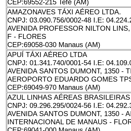
CEP:
69552-215 Tefé (AM)
AMAZONAVES TÁXI AÉREO LTDA.
CNPJ:
03.090.756/0002-48
I.E:
04.224.
AVENIDA PROFESSOR NILTON LINS,
F - FLORES
CEP:
69058-030 Manaus (AM)
APUÍ TÁXI AÉREO LTDA
CNPJ:
01.341.740/0001-54
I.E:
04.109.
AVENIDA SANTOS DUMONT, 1350 - T
AEROPORTO EDUARDO GOMES TPS
CEP:
69049-970 Manaus (AM)
AZUL LINHAS AÉREAS BRASILEIRAS 
CNPJ:
09.296.295/0024-56
I.E:
04.292.
AVENIDA SANTOS DUMONT, 1350 -
INTERNACIONAL DE MANAUS - FLO
CEP:
69041-000 Manaus (AM)