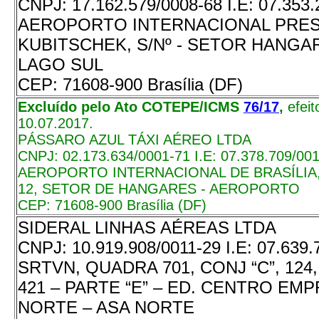
CNPJ:
17.162.579/0008-68
I.E:
07.353.
AEROPORTO INTERNACIONAL PRES
KUBITSCHEK, S/Nº - SETOR HANGAR
LAGO SUL
CEP:
71608-900 Brasília (DF)
Excluído pelo Ato COTEPE/ICMS
76/17
,
efei
10.07.2017.
PÁSSARO AZUL TÁXI AÉREO LTDA
CNPJ:
02.173.634/0001-71
I.E:
07.378.709/00
AEROPORTO INTERNACIONAL DE BRASÍLIA,
12, SETOR DE HANGARES - AEROPORTO
CEP:
71608-900 Brasília (DF)
SIDERAL LINHAS AÉREAS LTDA
CNPJ:
10.919.908/0011-29
I.E:
07.639.
SRTVN, QUADRA 701, CONJ “C”, 124, 
421 – PARTE “E” – ED. CENTRO EM
NORTE – ASA NORTE