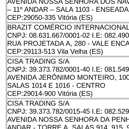
AVENIDA NOSSA SENHORA DOS NAV
– 11º ANDAR – SALA 1103 - ENSEAD
CEP:
29050-335 Vitória (ES)
BRAZIT COMÉRCIO INTERNACIONAL
CNPJ:
08.631.667/0001-02
I.E:
082.490
RUA PROJETADA A, 280 - VALE EN
CEP:
29113-513 Vila Velha (ES)
CISA TRADING S/A
CNPJ:
39.373.782/0001-40
I.E:
081.549
AVENIDA JERÔNIMO MONTEIRO, 1000
SALAS 1014 E 1016 - CENTRO
CEP:
29014-900 Vitória (ES)
CISA TRADING S/A
CNPJ:
39.373.782/0015-45
I.E:
082.529
AVENIDA NOSSA SENHORA DA PENHA,
ANDAR - TORRE A, SALAS 914, 915, 9