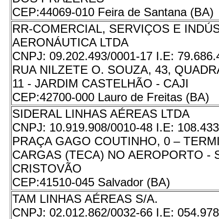
CEP:
44069-010 Feira de Santana (BA)
RR-COMERCIAL, SERVIÇOS E INDÚ
AERONÁUTICA LTDA
CNPJ:
09.202.493/0001-17
I.E:
79.686
RUA NILZETE O. SOUZA, 43, QUADRA
11 - JARDIM CASTELHÃO - CAJI
CEP:
42700-000 Lauro de Freitas (BA)
SIDERAL LINHAS AÉREAS LTDA
CNPJ:
10.919.908/0010-48
I.E:
108.433
PRAÇA GAGO COUTINHO, 0 – TERM
CARGAS (TECA) NO AEROPORTO - 
CRISTOVÃO
CEP:
41510-045 Salvador (BA)
TAM LINHAS AÉREAS S/A.
CNPJ:
02.012.862/0032-66
I.E:
054.978