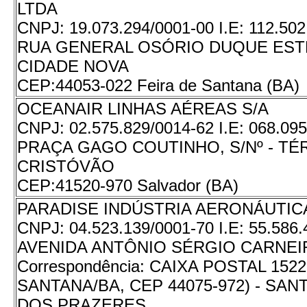
LTDA
CNPJ:
19.073.294/0001-00
I.E:
112.502
RUA GENERAL OSÓRIO DUQUE ESTR
CIDADE NOVA
CEP:
44053-022 Feira de Santana (BA)
OCEANAIR LINHAS AÉREAS S/A
CNPJ:
02.575.829/0014-62
I.E:
068.095
PRAÇA GAGO COUTINHO, S/Nº - TÉ
CRISTÓVÃO
CEP:
41520-970 Salvador (BA)
PARADISE INDÚSTRIA AERONÁUTICA
CNPJ:
04.523.139/0001-70
I.E:
55.586.
AVENIDA ANTÔNIO SÉRGIO CARNEIRO
Correspondência: CAIXA POSTAL 1522
SANTANA/BA, CEP 44075-972) - SA
DOS PRAZERES