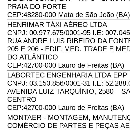
PRAIA DO FORTE
CEP:
48280-000 Mata de São João (BA)
HENRIMAR TÁXI AÉREO LTDA
CNPJ:
00.977.675/0001-95
I.E:
007.045
RUA ANDRE LUIS RIBEIRO DA FONTE 
205 E 206 - EDIF. MED. TRADE E MED
DO ATLÂNTICO
CEP:
42700-000 Lauro de Freitas (BA)
LABORTEC ENGENHARIA LTDA EPP
CNPJ:
03.150.856/0001-31
I.E:
52.288.
AVENIDA LUIZ TARQUÍNIO, 2580 – SA
CENTRO
CEP:
42700-000 Lauro de Freitas (BA)
MONTAER - MONTAGEM, MANUTEN
COMÉRCIO DE PARTES E PEÇAS A