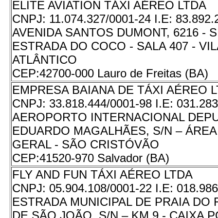
ELITE AVIATION TÁXI AÉREO LTDA
CNPJ:
11.074.327/0001-24
I.E:
83.892
AVENIDA SANTOS DUMONT, 6216 - 
ESTRADA DO COCO - SALA 407 - VI
ATLÂNTICO
CEP:
42700-000 Lauro de Freitas (BA)
EMPRESA BAIANA DE TÁXI AÉREO 
CNPJ:
33.818.444/0001-98
I.E:
031.283
AEROPORTO INTERNACIONAL DEPU
EDUARDO MAGALHÃES, S/N – ÁREA
GERAL - SÃO CRISTÓVÃO
CEP:
41520-970 Salvador (BA)
FLY AND FUN TÁXI AÉREO LTDA
CNPJ:
05.904.108/0001-22
I.E:
018.986
ESTRADA MUNICIPAL DE PRAIA DO 
DE SÃO JOÃO, S/N – KM 9 - CAIXA P