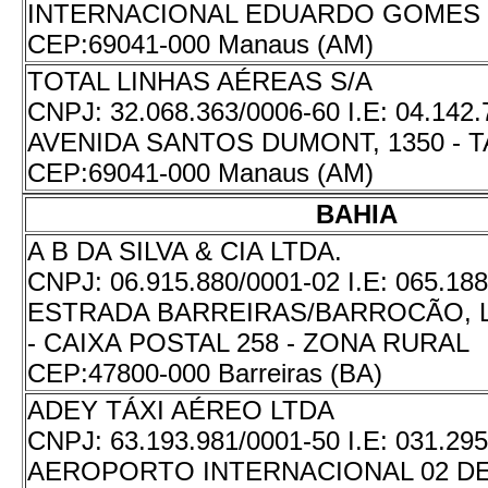
INTERNACIONAL EDUARDO GOMES 
CEP:
69041-000 Manaus (AM)
TOTAL LINHAS AÉREAS S/A
CNPJ:
32.068.363/0006-60
I.E:
04.142.
AVENIDA SANTOS DUMONT, 1350 - 
CEP:
69041-000 Manaus (AM)
BAHIA
A B DA SILVA & CIA LTDA.
CNPJ:
06.915.880/0001-02
I.E:
065.188
ESTRADA BARREIRAS/BARROCÃO, L
- CAIXA POSTAL 258 - ZONA RURAL
CEP:
47800-000 Barreiras (BA)
ADEY TÁXI AÉREO LTDA
CNPJ:
63.193.981/0001-50
I.E:
031.295
AEROPORTO INTERNACIONAL 02 DE