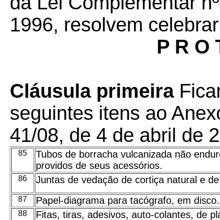
da Lei Complementar nº
1996, resolvem celebrar
P R O 
Cláusula primeira
Fica
seguintes itens ao Ane
41/08, de 4 de abril de 
85
Tubos de borracha vulcanizada não endu
providos de seus acessórios.
86
Juntas de vedação de cortiça natural e d
87
Papel-diagrama para tacógrafo, em disco.
88
Fitas, tiras, adesivos, auto-colantes, de pl