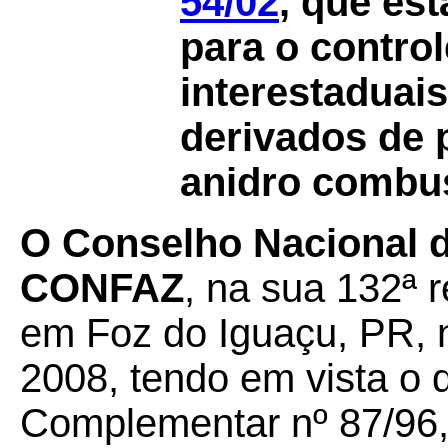
54/02
, que es
para o contro
interestaduai
derivados de p
anidro combus
O Conselho Nacional de
CONFAZ
, na sua 132ª r
em Foz do Iguaçu, PR, 
2008, tendo em vista o d
Complementar nº 87/96,