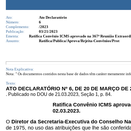
Ato:
Ato Declaratório
Número:
6
Complemento:
/2023
Publicação:
03/21/2023
Ementa:
Ratifica Convênio ICMS aprovado na 367ª Reunião Extraordi
Assunto:
Ratifica/Publica/Aprova/Rejeita-Convênios/Prot
Nota Explicativa:
Nota: " Os documentos contidos nesta base de dados têm caráter meramente infor
Texto:
ATO DECLARATÓRIO Nº 6, DE 20 DE MARÇO DE 
. Publicado no DOU de 21.03.2023, Seção 1, p. 84.
Ratifica Convênio ICMS aprova
02.03.2023.
O
Diretor da Secretaria-Executiva do Conselho Na
de 1975, no uso das atribuições que lhe são conferida