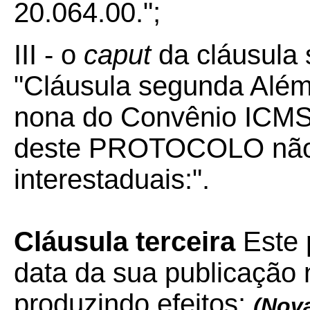
20.064.00.";
III - o
caput
da cláusula
"Cláusula segunda Além
nona do Convênio ICMS 
deste PROTOCOLO não 
interestaduais:".
Cláusula terceira
Este 
data da sua publicação n
produzindo efeitos:
(Nova