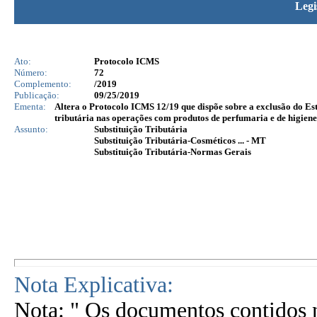
Legi
Ato:
Protocolo ICMS
Número:
72
Complemento:
/2019
Publicação:
09/25/2019
Ementa:
Altera o Protocolo ICMS 12/19 que dispõe sobre a exclusão do Est
tributária nas operações com produtos de perfumaria e de higien
Assunto:
Substituição Tributária
Substituição Tributária-Cosméticos ... - MT
Substituição Tributária-Normas Gerais
Nota Explicativa:
Nota: " Os documentos contidos n