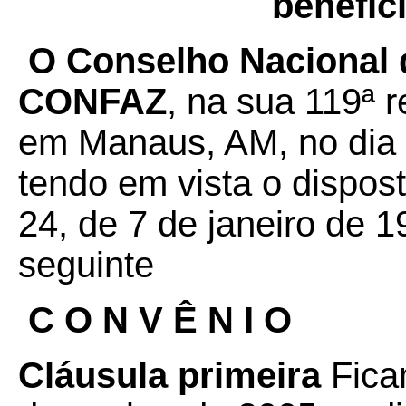
benefíci
O Conselho Nacional d
CONFAZ
, na sua 119ª r
em Manaus, AM, no dia 
tendo em vista o dispos
24, de 7 de janeiro de 1
seguinte
C O N V Ê N I O
Cláusula primeira
Fica