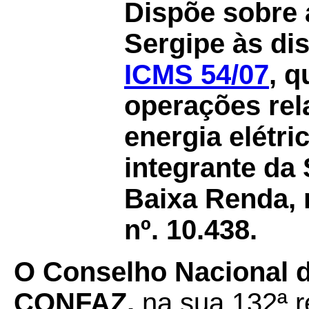
Dispõe sobre 
Sergipe às di
ICMS 54/07
, q
operações rel
energia elétr
integrante da
Baixa Renda, 
nº. 10.438.
O Conselho Nacional de
CONFAZ,
na sua 132ª r