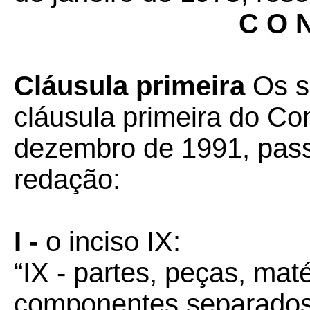
C O N
Cláusula primeira
Os se
cláusula primeira do Co
dezembro de 1991, pass
redação:
I -
o inciso IX:
“IX - partes, peças, mat
componentes separados,