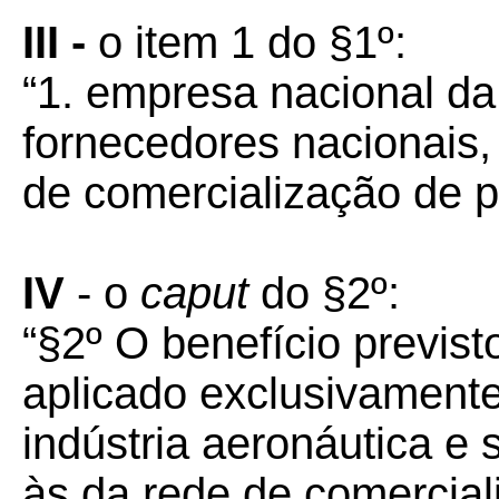
III -
o item 1 do §1º:
“1. empresa nacional da
fornecedores nacionais,
de comercialização de p
IV
- o
caput
do §2º:
“§2º O benefício previst
aplicado exclusivament
indústria aeronáutica e
às da rede de comerciali