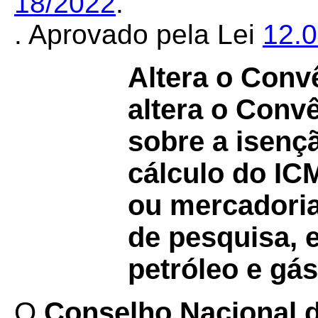
18/2022
.
. Aprovado pela Lei
12.
Altera o Conv
altera o Conv
sobre a isenç
cálculo do I
ou mercadoria
de pesquisa, 
petróleo e gás
O
Conselho Nacional de