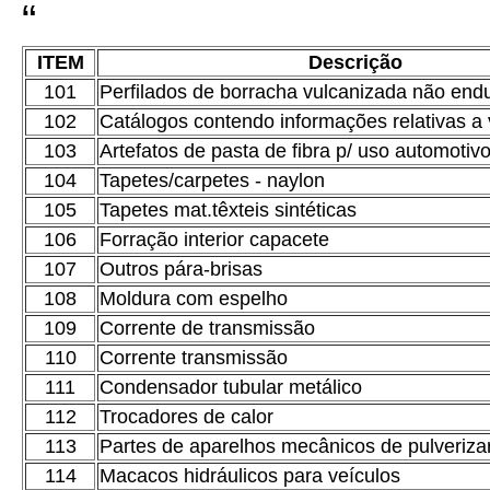
“
ITEM
Descrição
101
Perfilados de borracha vulcanizada não end
102
Catálogos contendo informações relativas a 
103
Artefatos de pasta de fibra p/ uso automotiv
104
Tapetes/carpetes - naylon
105
Tapetes mat.têxteis sintéticas
106
Forração interior capacete
107
Outros pára-brisas
108
Moldura com espelho
109
Corrente de transmissão
110
Corrente transmissão
111
Condensador tubular metálico
112
Trocadores de calor
113
Partes de aparelhos mecânicos de pulverizar
114
Macacos hidráulicos para veículos