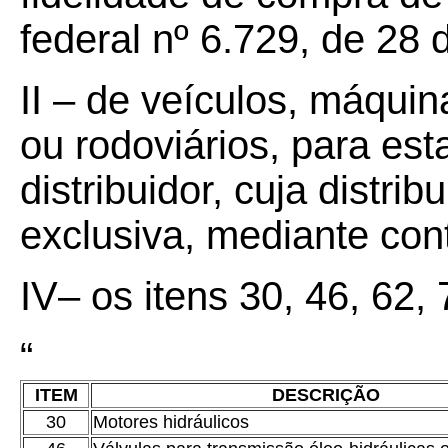
federal nº 6.729, de 28
II – de veículos, máqui
ou rodoviários, para es
distribuidor, cuja distri
exclusiva, mediante cont
IV– os itens 30, 46, 62, 
“
ITEM
DESCRIÇÃO
30
Motores hidráulicos