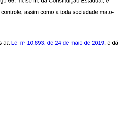
go 66, inciso III, da Constituição Estadual, e
 controle, assim como a toda sociedade mato-
os da
Lei n° 10.893, de 24 de maio de 2019
, e dá