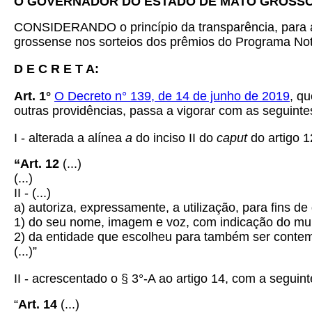
O GOVERNADOR DO ESTADO DE MATO GROSS
CONSIDERANDO o princípio da transparência, para as
grossense nos sorteios dos prêmios do Programa No
D E C R E T A:
Art. 1°
O Decreto n° 139, de 14 de junho de 2019
, q
outras providências, passa a vigorar com as seguinte
I -
alterada a alínea
a
do inciso II do
caput
do artigo 1
“Art. 12
(...)
(...)
II - (...)
a) autoriza, expressamente, a utilização, para fins 
1) do seu nome, imagem e voz, com indicação do muni
2) da entidade que escolheu para também ser contem
(...)”
II -
acrescentado o § 3°-A ao artigo 14, com a seguint
“
Art. 14
(...)