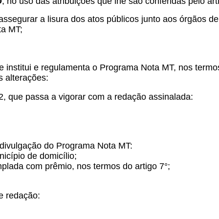
O
, no uso das atribuições que lhe são conferidas pelo arti
segurar a lisura dos atos públicos junto aos órgãos de
ta MT;
ue institui e regulamenta o Programa Nota MT, nos term
s alterações:
2, que passa a vigorar com a redação assinalada:
de divulgação do Programa Nota MT:
cípio de domicílio;
plada com prêmio, nos termos do artigo 7°;
e redação: