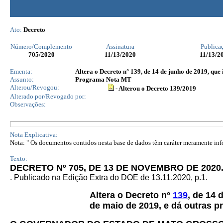
Ato:
Decreto
Número/Complemento
Assinatura
Publica
705
/2020
11/13/2020
11/13/2
Ementa:
Altera o Decreto n° 139, de 14 de junho de 2019, que
Assunto:
Programa Nota MT
Alterou/Revogou:
- Alterou o Decreto 139/2019
Alterado por/Revogado por:
Observações:
Nota Explicativa:
Nota: " Os documentos contidos nesta base de dados têm caráter meramente infor
Texto:
DECRETO Nº 705, DE 13 DE NOVEMBRO DE 2020
. Publicado na Edição Extra do DOE de 13.11.2020, p.1.
Altera o Decreto n°
139
, de 14 
de maio de 2019, e dá outras p