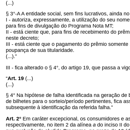
(...)
§ 3°-A A entidade social, sem fins lucrativos, ainda
I - autoriza, expressamente, a utilização do seu nom
para fins de divulgação do Programa Nota MT;
II - está ciente que, para fins de recebimento do prê
neste decreto;
III - está ciente que o pagamento do prêmio somente s
poupança de sua titularidade.
(...).”
III - fica alterado o § 4°, do artigo 19, que passa a v
“
Art. 19
(...)
(...)
§ 4° Na hipótese de falha identificada na geração de 
de bilhetes para o sorteio/período pertinentes, fica 
subsequente à identificação da referida falha.”
Art. 2°
Em caráter excepcional, os consumidores e as
respectivamente, no item 2 da alínea
a
do inciso II d