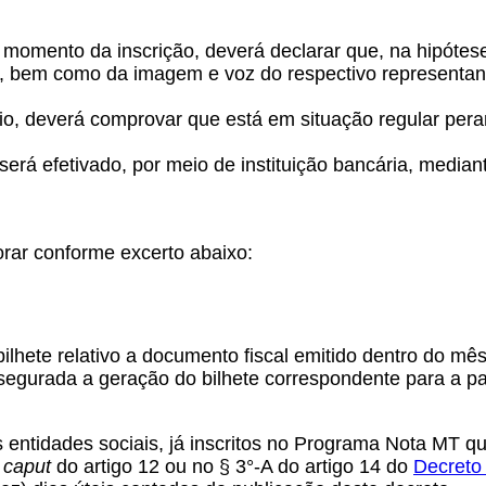
 no momento da inscrição, deverá declarar que, na hipóte
e, bem como da imagem e voz do respectivo representant
mio, deverá comprovar que está em situação regular pera
erá efetivado, por meio de instituição bancária, median
igorar conforme excerto abaixo:
bilhete relativo a documento fiscal emitido dentro do m
assegurada a geração do bilhete correspondente para a pa
 entidades sociais, já inscritos no Programa Nota MT q
o
caput
do artigo 12 ou no § 3°-A do artigo 14 do
Decreto