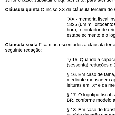
se for o caso, substituir o equipamento, para atender
Cláusula quinta
O inciso XX da cláusula terceira d
"XX - memória fiscal i
1825 (um mil oitocentos
hora, o contador de re
estabelecimento e o logo
Cláusula sexta
Ficam acrescentados à cláusula terce
seguinte redação:
"§ 15. Quando a capaci
(sessenta) reduções di
§ 16. Em caso de falha
mediante mensagem apr
leituras em "X" e da me
§ 17. O logotipo fiscal
BR, conforme modelo 
§ 18. Em caso de trans