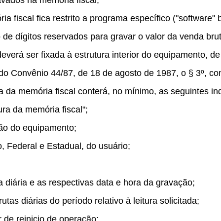
avados na memória fiscal;
a fiscal fica restrito a programa específico ("software" 
e dígitos reservados para gravar o valor da venda bruta
deverá ser fixada à estrutura interior do equipamento, de
 do Convênio 44/87
,
de 18 de agosto de 1987, o § 3º, co
a da memória fiscal conterá, no mínimo, as seguintes in
ra da memória fiscal";
ção do equipamento;
, Federal e Estadual, do usuário;
a diária e as respectivas data e hora da gravação;
as diárias do período relativo à leitura solicitada;
 de reinicio de operação;