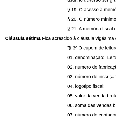
usuário deverão ser gr
§ 19. O acesso à memóri
§ 20. O número mínimo d
§ 21. A memória fiscal 
Cláusula sétima
Fica acrescido à cláusula vigésima
"§ 3º O cupom de leitur
01. denominação: "Leitu
02. número de fabrica
03. número de inscrição
04. logotipo fiscal;
05. valor da venda brut
06. soma das vendas brut
07. número do contador