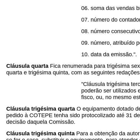
06. soma das vendas brut
07. número do contador
08. número consecutiv
09. número, atribuído 
10. data da emissão.".
Cláusula quarta
Fica renumerada para trigésima sext
quarta e trigésima quinta, com as seguintes redações
"Cláusula trigésima te
poderão ser utilizados
fisco, ou, no mesmo est
Cláusula trigésima quarta
O equipamento dotado de
pedido à COTEPE tenha sido protocolizado até 31 de d
decisão daquela Comissão.
Cláusula trigésima quinta
Para a obtenção da autori