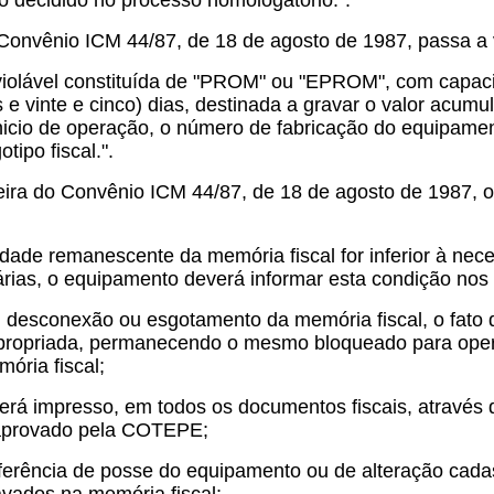
 o decidido no processo homologatório.".
o Convênio ICM 44/87, de 18 de agosto de 1987, passa a 
nviolável constituída de "PROM" ou "EPROM", com capac
 e vinte e cinco) dias, destinada a gravar o valor acumu
inicio de operação, o número de fabricação do equipamen
tipo fiscal.".
ira do Convênio ICM 44/87, de 18 de agosto de 1987, os
dade remanescente da memória fiscal for inferior à nec
árias, o equipamento deverá informar esta condição no
, desconexão ou esgotamento da memória fiscal, o fato
opriada, permanecendo o mesmo bloqueado para opera
mória fiscal;
 será impresso, em todos os documentos fiscais, através 
aprovado pela COTEPE;
ferência de posse do equipamento ou de alteração cadast