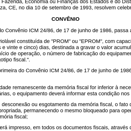
e Fazenda, Economia ou Finanças dos Estados e do Distr
eza, CE, no dia 10 de setembro de 1993, resolvem celebr
CONVÊNIO
 do Convênio ICM 24/86, de 17 de junho de 1986, passa 
nviolável constituída de "PROM" ou "EPROM", com capac
 e vinte e cinco) dias, destinada a gravar o valor acumu
nício de operação, o número de fabricação do equipamen
tipo fiscal.".
rimeira do Convênio ICM 24/86, de 17 de junho de 1986,
dade remanescente da memória fiscal for inferior à nec
árias, o equipamento deverá informar esta condição no
, desconexão ou esgotamento da memória fiscal, o fato
opriada, permanecendo o mesmo bloqueado para opera
mória fiscal;
 será impresso, em todos os documentos fiscais, através 