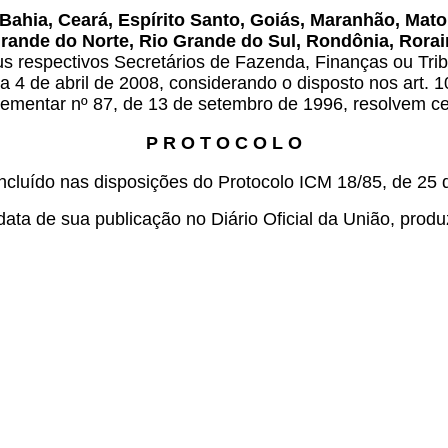
ahia, Ceará, Espírito Santo, Goiás, Maranhão, Mato
Grande do Norte, Rio Grande do Sul, Rondônia, Rorai
s respectivos Secretários de Fazenda, Finanças ou Tri
dia 4 de abril de 2008, considerando o disposto nos art. 
plementar nº 87, de 13 de setembro de 1996, resolvem ce
P R O T O C O L O
ncluído nas disposições do Protocolo ICM 18/85, de 25 
data de sua publicação no Diário Oficial da União, produz