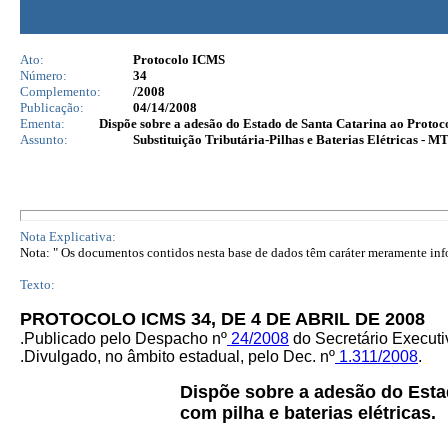
Ato:
Protocolo ICMS
Número:
34
Complemento:
/2008
Publicação:
04/14/2008
Ementa:
Dispõe sobre a adesão do Estado de Santa Catarina ao Protocol
Assunto:
Substituição Tributária-Pilhas e Baterias Elétricas - M
Nota Explicativa:
Nota: " Os documentos contidos nesta base de dados têm caráter meramente infor
Texto:
PROTOCOLO ICMS 34, DE 4 DE ABRIL DE 2008
.Publicado pelo Despacho nº
24/2008
do Secretário Execu
.
Divulgado, no âmbito estadual, pelo Dec. nº
1.311/2008
.
Dispõe sobre a adesão do Esta
com pilha e baterias elétricas.