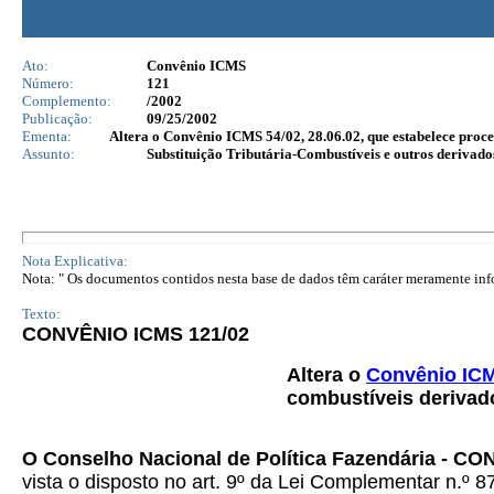
Ato:
Convênio ICMS
Número:
121
Complemento:
/2002
Publicação:
09/25/2002
Ementa:
Altera o Convênio ICMS 54/02, 28.06.02, que estabelece proce
Assunto:
Substituição Tributária-Combustíveis e outros derivado
Nota Explicativa:
Nota: " Os documentos contidos nesta base de dados têm caráter meramente infor
Texto:
CONVÊNIO ICMS 121/02
Altera o
Convênio ICM
combustíveis derivado
O Conselho Nacional de Política Fazendária - C
vista o disposto no art. 9º da Lei Complementar n.º 8