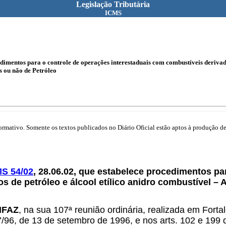
Legislação Tributária
ICMS
dimentos para o controle de operações interestaduais com combustíveis derivado
s ou não de Petróleo
mativo. Somente os textos publicados no Diário Oficial estão aptos à produção de 
S 54/02
, 28.06.02, que estabelece procedimentos pa
s de petróleo e álcool etílico anidro combustível –
ONFAZ
, na sua 107ª reunião ordinária, realizada em Fort
7/96, de 13 de setembro de 1996, e nos arts. 102 e 199 d