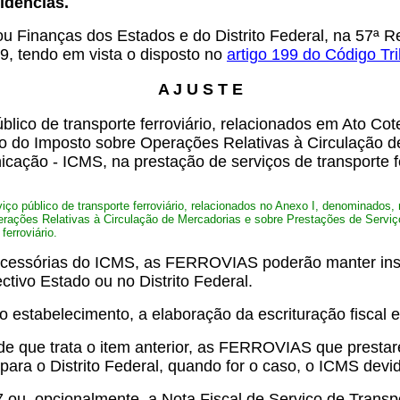
idências.
u Finanças dos Estados e do Distrito Federal, na 57ª R
89, tendo em vista o disposto no
artigo 199 do Código Tri
A J U S T E
blico de transporte ferroviário, relacionados em Ato C
ão do Imposto sobre Operações Relativas à Circulação d
icação - ICMS, na prestação de serviços de transporte f
viço público de transporte ferroviário, relacionados no Anexo I, denominado
rações Relativas à Circulação de Mercadorias e sobre Prestações de Serviço
erroviário.
e acessórias do ICMS, as FERROVIAS poderão manter in
ctivo Estado ou no Distrito Federal.
estabelecimento, a elaboração da escrituração fiscal 
da de que trata o item anterior, as FERROVIAS que pres
para o Distrito Federal, quando for o caso, o ICMS devi
7 ou, opcionalmente, a Nota Fiscal de Serviço de Transp