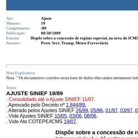
Ato:
Ajuste
Número:
19
Complemento:
/89
Publicação:
08/30/1989
Ementa:
Dispõe sobre a concessão de regime especial, na área do ICMS,
Assunto:
Prest. Serv. Transp. Metro-Ferroviário
Nota Explicativa:
Nota: " Os documentos contidos nesta base de dados têm caráter meramente infor
Texto:
AJUSTE SINIEF 19/89
. Consolidado até o Ajuste SINIEF 11/07.
. Aprovado pelo Decreto nº
1.844/89.
. Alterado pelos Ajustes SINIEF
26/89
,
05/96
,
01/97
,
03/97
,
0
. Vide Ajustes SINIEF
10/05,
03/06,
08/06
.
. Vide Ato COTEPE/ICMS
19/07
.
Dispõe sobre a concessão de reg