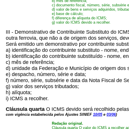
b) mês de referência;
c) documento fiscal, número, série, subsérie e
d) valor de bens e serviços adquiridos, tributa
e) base de cálculo;
f) diferença de alíquota do ICMS;
g) valor do ICMS devido a recolher.
III - Demonstrativo de Contribuinte Substituto do IC
outra ferrovia, que não a de origem dos serviços, de
Será emitido um demonstrativo por contribuinte subst
a) identificação do contribuinte substituto - nome, e
b) identificação do contribuinte substituído - nome, 
c) mês de referência;
d) unidade da Federação e Município de origem dos s
e) despacho, número, série e data;
f) número, série, subsérie e data da Nota Fiscal de Se
g) valor dos serviços tributados;
h) alíquota;
i) ICMS a recolher.
Cláusula quarta
O ICMS devido será recolhido pela
com vigência estabelecida pelos Ajustes SINIEF
10/05
e
03/06
)
Redação original.
Cláusula quarta O valor do ICMS a recolher