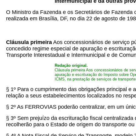
intermunicipal e dá outras prov
O Ministro da Fazenda e os Secretários de Fazenda o
realizada em Brasília, DF, no dia 22 de agosto de 19
Cláusula primeira
Aos concessionários de serviço pú
concedido regime especial de apuração e escrituraç
Transporte Interestadual e Intermunicipal e de Comun
Redação original.
Cláusula primeira Aos concessionários de ser
apuração e escrituração do Imposto sobre Ope
ICMS, na prestação de serviços de transporte f
§ 1º Para o cumprimento das obrigações principal 
relação a seus estabelecimentos localizados no respe
§ 2º As FERROVIAS poderão centralizar, em um único 
§ 3º Sem prejuízo da escrituração fiscal centraliza
recolherão para o Estado de origem do transporte ou 
§ 4º A Nota Fiscal de Serviço de Transporte, modelo 