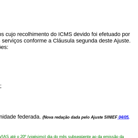
ços cujo recolhimento do ICMS devido foi efetuado por
os serviços conforme a Cláusula segunda deste Ajuste.
ões:
;
unidade federada.
(Nova redação dada pelo Ajuste SINIEF
04/05
,
VIAS até o 20º (vigésimo) dia do mês subseqüente ao da emissão da