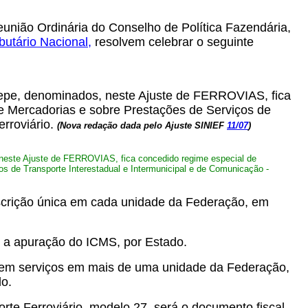
eunião Ordinária do Conselho de Política Fazendária,
butário Nacional
,
resolvem celebrar o seguinte
otepe, denominados, neste Ajuste de FERROVIAS, fica
e Mercadorias e sobre Prestações de Serviços de
erroviário.
(Nova redação dada pelo Ajuste SINIEF
11/07
)
s, neste Ajuste de FERROVIAS, fica concedido regime especial de
s de Transporte Interestadual e Intermunicipal e de Comunicação -
scrição única em cada unidade da Federação, em
e a apuração do ICMS, por Estado.
tarem serviços em mais de uma unidade da Federação,
do.
orte Ferroviário, modelo 27, será o documento fiscal