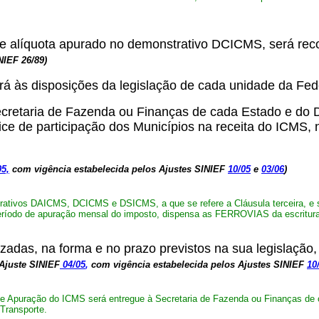
de alíquota apurado no demonstrativo DCICMS, será recol
INIEF
26/89)
erá às disposições da legislação de cada unidade da Fe
taria de Fazenda ou Finanças de cada Estado e do Dis
ce de participação dos Municípios na receita do ICMS, 
05,
com vigência estabelecida pelos Ajustes SINIEF
10/05
e
03/06
)
ativos DAICMS, DCICMS e DSICMS, a que se refere a Cláusula terceira, e 
eríodo de apuração mensal do imposto, dispensa as FERROVIAS da escrituraç
adas, na forma e no prazo previstos na sua legislação, 
Ajuste SINIEF
04/05
,
com vigência estabelecida pelos Ajustes SINIEF
10
 Apuração do ICMS será entregue à Secretaria de Fazenda ou Finanças de 
Transporte.