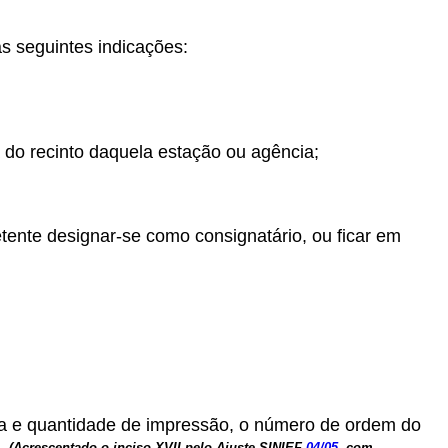
 seguintes indicações:
 do recinto daquela estação ou agência;
tente designar-se como consignatário, ou ficar em
ta e quantidade de impressão, o número de ordem do
s.
(Acrescentado o inciso XVII pelo Ajuste SINIEF
04/05
,
com