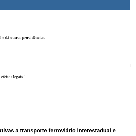
l e dá outras providências.
efeitos legais."
ivas a transporte ferroviário interestadual e