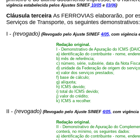
vigência estabelecida pelos Ajustes SINIEF
10/05
e
03/06
)
Cláusula terceira
As FERROVIAS elaborarão, por est
Serviços de Transporte, os seguintes demonstrativos:
I
-
(revogado)
(Revogado pelo Ajuste SINIEF
4/05,
com vigência 
Redação original.
I - Demonstrativo de Apuração do ICMS (DAICM
a) identificação do contribuinte - nome, ende
b) mês de referência;
c) número, série, subsérie, data da Nota Fisc
d) unidade da Federação de origem do serviço
e) valor dos serviços prestados;
f) base de cálculo;
g) alíquota;
h) ICMS devido;
i) total do ICMS devido;
j) valor do crédito;
k) ICMS a recolher.
II -
(revogado)
(Revogado pelo Ajuste SINIEF
4/05,
com vigência 
Redação original.
II - Demonstrativo de Apuração do Complemen
conterá, no mínimo, os seguintes dados:
a) identificação do contribuinte - nome, ende