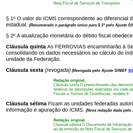
Nota Fiscal de Serviços de Transporte.
§ 1º O valor do ICMS correspondente ao diferencial 
estadual.
(Renumerado o parágrafo único para § 1º pelo Ajuste S
§ 2º A atualização monetária do débito fiscal obedec
Cláusula quinta
As FERROVIAS encaminharão à Secre
consolidando os dados necessários ao cálculo do índi
unidade da Federação.
Cláusula sexta
(revogada)
(Revogada pelo Ajuste SINIEF
4/
Redação original.
Cláusula sexta O preenchimento dos demonstr
relativos às prestações realizadas em cada p
Fiscais e Termos de Ocorrências, modelo 6.
Cláusula sétima
Ficam as unidades federadas autoriz
informação e apuração do ICMS.
(Nova redação dada pelo 
Redação original.
Cláusula sétima O Documento de Informação e
ao da emissão da Nota Fiscal de Serviços de 