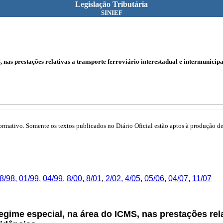
Legislação Tributária
SINIEF
 nas prestações relativas a transporte ferroviário interestadual e intermunicipa
mativo. Somente os textos publicados no Diário Oficial estão aptos à produção de 
8/98
,
01/99
,
04/99,
8/00
,
8/01
,
2/02,
4/05,
05/06,
04/07
,
11/07
ime especial, na área do ICMS, nas prestações relat