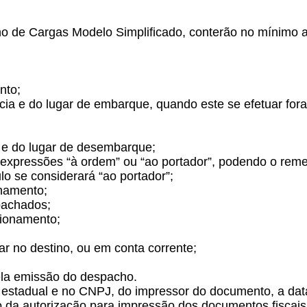
 de Cargas Modelo Simplificado, conterão no mínimo as
nto;
a e do lugar de embarque, quando este se efetuar fora
o e do lugar de desembarque;
 expressões “à ordem” ou “ao portador”, podendo o reme
lo se considerará “ao portador”;
nhamento;
pachados;
cionamento;
ar no destino, ou em conta corrente;
ela emissão do despacho.
o estadual e no CNPJ, do impressor do documento, a da
o da autorização para impressão dos documentos fiscai