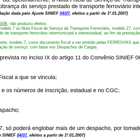
nça do serviço prestado de transporte ferroviário inte
dação dada pelo Ajuste SINIEF
04/07
, efeitos a partir de 1º.01.2007)
5/06
, não produziu efeitos.
 modelo 7 ou Nota Fiscal de Serviço de Transporte Ferroviário, modelo 27, 
 de transporte ferroviário intermunicipal e interestadual, ao fim da presta
porte, modelo 7, como documento fiscal a ser emitido pelas FERROVIAS que p
estação do serviço, com base nos Despachos de Cargas.
o prevista no inciso IX do artigo 11 do Convênio SINIEF
iscal a que se vincula;
o, e os números de inscrição, estadual e no CGC;
espacho;
o 7, só poderá englobar mais de um despacho, por tom
e SINIEF
04/07
, efeitos a partir de 1º.01.2007)