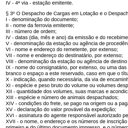
IV - 4ª via - estação emitente.
§ 3º O Despacho de Cargas em Lotação e o Despacho
I - denominação do documento;
II - nome da ferrovia emitente;
III - número de ordem;
IV - datas (dia, mês e ano) da emissão e do recebime
V - denominação da estação ou agência de procedênci
VI - nome e endereço do remetente, por extenso;
VII - nome e endereço do destinatário, por extenso;
VIII - denominação da estação ou agência de destin
IX - nome do consignatário, por extenso, ou uma das
branco o espaço a este reservado, caso em que o títu
X - indicação, quando necessária, da via de encami
XI - espécie e peso bruto do volume ou volumes des
XII - quantidade dos volumes, suas marcas e acondi
XIII - espécie e número de animais despachados;
XIV - condições do frete, se pago na origem ou a pag
XV - declaração do valor provável da expedição;
XVI - assinatura do agente responsável autorizado p
XVII - o nome, o endereço e os números de inscriçã
primeiro e do último documento impresso, e o númer