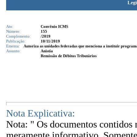
Legi
Ato:
Convênio ICMS
Número:
155
Complemento:
/2019
Publicação:
10/11/2019
Ementa:
Autoriza as unidades federadas que menciona a instituir programa 
Assunto:
Anistia
Remissão de Débitos Tributários
Nota Explicativa:
Nota: " Os documentos contidos n
meramente informativo. Somente 