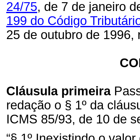
24/75
,
de 7 de janeiro d
199
do Código Tributári
25 de outubro de 1996, 
CO
Cláusula primeira
Pass
redação o § 1º da cláus
ICMS 85/93, de 10 de s
“§ 1º Inexistindo o valor