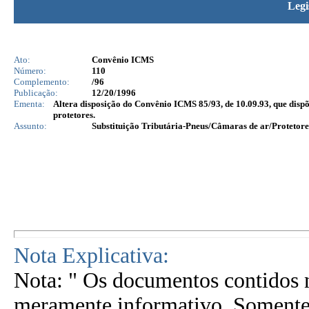
Legi
Ato:
Convênio ICMS
Número:
110
Complemento:
/96
Publicação:
12/20/1996
Ementa:
Altera disposição do Convênio ICMS 85/93, de 10.09.93, que dispõ
protetores.
Assunto:
Substituição Tributária-Pneus/Câmaras de ar/Protetor
Nota Explicativa:
Nota: " Os documentos contidos n
meramente informativo. Somente 