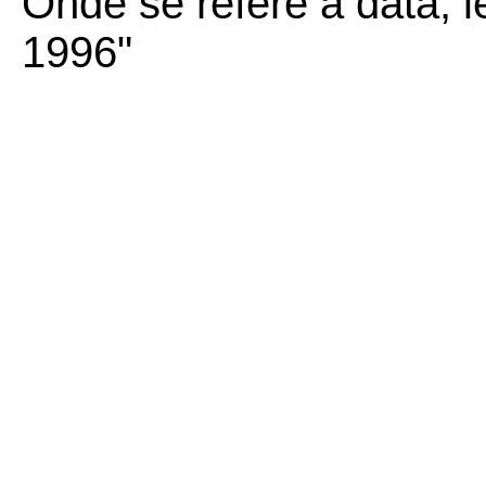
Onde se refere à data, l
1996"