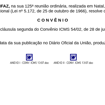
ONFAZ,
na sua 125ª reunião ordinária, realizada em Natal
ional (Lei nº 5.172, de 25 de outubro de 1966), resolve 
C O N V Ê N I O
 a cláusula segunda do Convênio ICMS 54/02, de 28 de 
ata da sua publicação no Diário Oficial da União, produzi