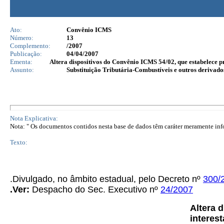
Ato:
Convênio ICMS
Número:
13
Complemento:
/2007
Publicação:
04/04/2007
Ementa:
Altera dispositivos do Convênio ICMS 54/02, que estabelece p
Assunto:
Substituição Tributária-Combustíveis e outros derivado
Nota Explicativa:
Nota: " Os documentos contidos nesta base de dados têm caráter meramente infor
Texto:
.Divulgado, no âmbito estadual, pelo Decreto nº
300/
.Ver:
Despacho do Sec. Executivo nº
24/2007
Altera 
interes