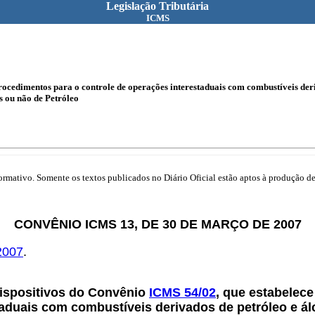
Legislação Tributária
ICMS
rocedimentos para o controle de operações interestaduais com combustíveis deri
s ou não de Petróleo
mativo. Somente os textos publicados no Diário Oficial estão aptos à produção de 
CONVÊNIO ICMS 13, DE 30 DE MARÇO DE 2007
2007
.
dispositivos do Convênio
ICMS 54/02
, que estabelec
taduais com combustíveis derivados de petróleo e álc