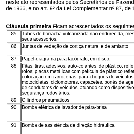
neste ato representados pelos Secretários de Fazenda
de 1966, e no art. 9º da Lei Complementar nº 87, de
Cláusula primeira
Ficam acrescentados os seguintes 
85
Tubos de borracha vulcanizada não endurecida, me
seus acessórios.
86
Juntas de vedação de cortiça natural e de amianto
87
Papel-diagrama para tacógrafo, em disco.
88
Fitas, tiras, adesivos, auto-colantes, de plástico, re
rolos; placas metálicas com película de plástico refle
colocação em carrocerias, pára-choques de veículos
motocicletas, ciclomotores, capacetes, bonés de agen
de condutores de veículos, atuando como dispositivos
segurança rodoviários.
89
Cilindros pneumáticos.
90
Bomba elétrica de lavador de pára-brisa
91
Bomba de assistência de direção hidráulica