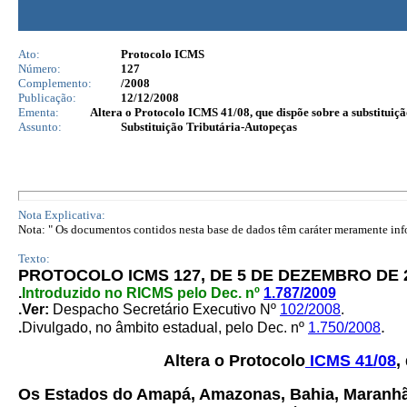
Ato:
Protocolo ICMS
Número:
127
Complemento:
/2008
Publicação:
12/12/2008
Ementa:
Altera o Protocolo ICMS 41/08, que dispõe sobre a substituiçã
Assunto:
Substituição Tributária-Autopeças
Nota Explicativa:
Nota: " Os documentos contidos nesta base de dados têm caráter meramente infor
Texto:
PROTOCOLO ICMS 127, DE 5 DE DEZEMBRO DE 
.
Introduzido no RICMS pelo Dec. nº
1.787/2009
.Ver:
Despacho Secretário Executivo Nº
102/2008
.
.
.
Divulgado, no âmbito estadual, pelo Dec. nº
1.750/2008
Altera o Protocolo
ICMS 41/08
,
Os Estados do Amapá, Amazonas, Bahia, Maranhão,