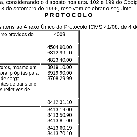
, considerando o disposto nos arts. 102 e 199 do Código
 13 de setembro de 1996, resolvem celebrar o seguinte
P R O T O C O L O
itens ao Anexo Único do Protocolo ICMS 41/08, de 4 de
smo providos de
4009
4504.90.00
6812.99.10
4823.40.00
fletores, mesmo em
3919.10.00
tora, próprias para
3919.90.00
 de carga,
8708.29.99
tes de trânsito e
 refletivos de
8412.31.10
8413.19.00
8413.50.90
8413.81.00
8413.60.19
8413.70.10