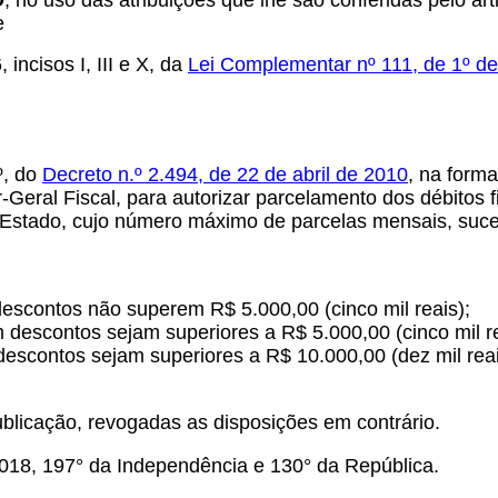
O
, no uso das atribuições que lhe são conferidas pelo arti
e
 incisos I, III e X, da
Lei Complementar nº 111, de 1º de
º, do
Decreto n.º 2.494, de 22 de abril de 2010
, na forma
Geral Fiscal, para autorizar parcelamento dos débitos f
stado, cujo número máximo de parcelas mensais, sucessi
descontos não superem R$ 5.000,00 (cinco mil reais);
om descontos sejam superiores a R$ 5.000,00 (cinco mil r
 descontos sejam superiores a R$ 10.000,00 (dez mil rea
blicação, revogadas as disposições em contrário.
018, 197° da Independência e 130° da República.