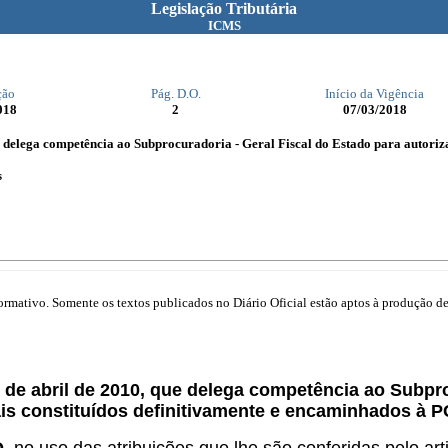
Legislação Tributária
ICMS
ção
Pág. D.O.
Início da Vigência
018
2
07/03/2018
ue delega competência ao Subprocuradoria - Geral Fiscal do Estado para autoriza
s
mativo. Somente os textos publicados no Diário Oficial estão aptos à produção de 
2 de abril de 2010, que delega competência ao Subpro
is constituídos definitivamente e encaminhados à P