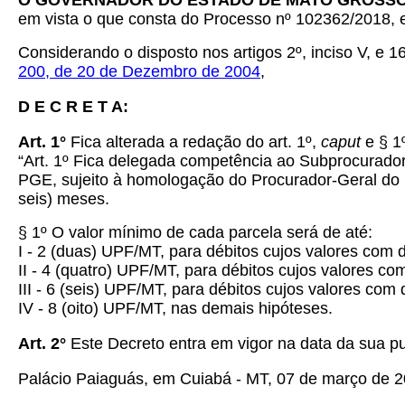
O GOVERNADOR DO ESTADO DE MATO GROSS
em vista o que consta do Processo nº 102362/2018, 
Considerando o disposto nos artigos 2º, inciso V, e 16,
200, de 20 de Dezembro de 2004
,
D E C R E T A:
Art. 1°
Fica alterada a redação do art. 1º,
caput
e § 1
“Art. 1º Fica delegada competência ao Subprocurador-
PGE, sujeito à homologação do Procurador-Geral do E
seis) meses.
§ 1º O valor mínimo de cada parcela será de até:
I - 2 (duas) UPF/MT, para débitos cujos valores com 
II - 4 (quatro) UPF/MT, para débitos cujos valores c
III - 6 (seis) UPF/MT, para débitos cujos valores com
IV - 8 (oito) UPF/MT, nas demais hipóteses.
Art.
2°
Este Decreto entra em vigor na data da sua pu
Palácio Paiaguás, em Cuiabá - MT, 07 de março de 2