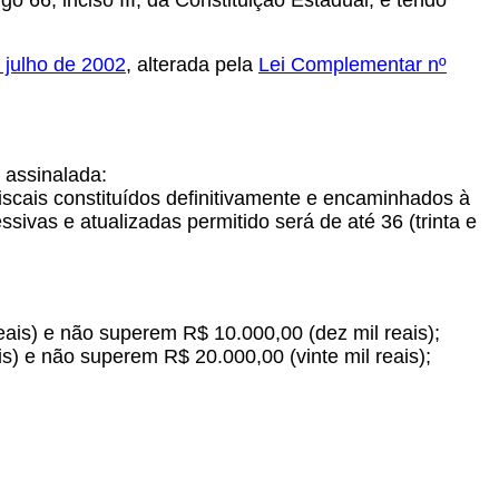
go 66, inciso III, da Constituição Estadual, e tendo
 julho de 2002
, alterada pela
Lei Complementar nº
 assinalada:
iscais constituídos definitivamente e encaminhados à
vas e atualizadas permitido será de até 36 (trinta e
eais) e não superem R$ 10.000,00 (dez mil reais);
is) e não superem R$ 20.000,00 (vinte mil reais);