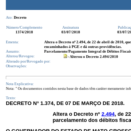
Ato:
Decreto
Número/Complemento
Assinatura
Publica
1374
/2018
03/07/2018
03/07/2
Ementa:
Altera o Decreto nº 2.494, de 22 de abril de 2010, q
encaminhados à PGE e dá outras providências.
Assunto:
Parcelamento/Pagamento Integral de Débitos Fiscai
Alterou/Revogou:
- Alterou o Decreto 2.494/2010
Alterado por/Revogado por:
Observações:
Nota Explicativa:
Nota: " Os documentos contidos nesta base de dados têm caráter meramente infor
Texto:
DECRETO N° 1.374, DE 07 DE MARÇO DE 2018.
Altera o Decreto nº
2.494
, de 2
parcelamento dos débitos fisca