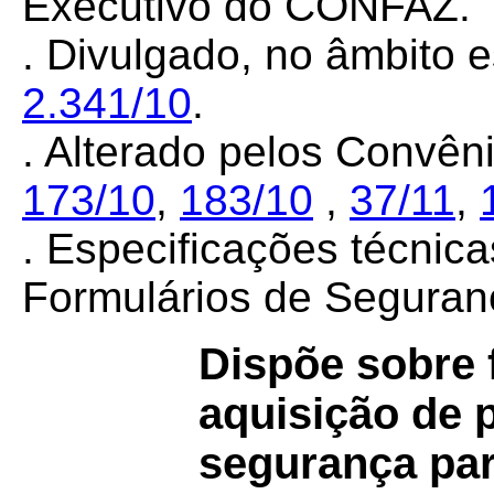
Executivo do CONFAZ.
. Divulgado, no âmbito e
2.341/10
.
. Alt
erado pelos Convê
173/10
,
183/10
,
37/11
,
. Especificações técnica
Formulários de Segura
Dispõe sobre f
aquisição de 
segurança par