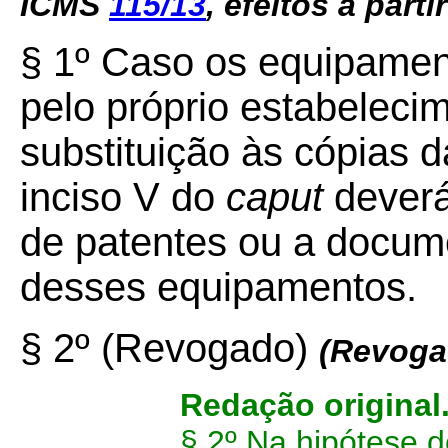
ICMS
115/13
, efeitos a parti
§ 1º Caso os equipamen
pelo próprio estabeleci
substituição às cópias d
inciso V do
caput
deverá
de patentes ou a docume
desses equipamentos.
§ 2º (Revogado)
(Revoga
Redação original
§ 2º Na hipótese d