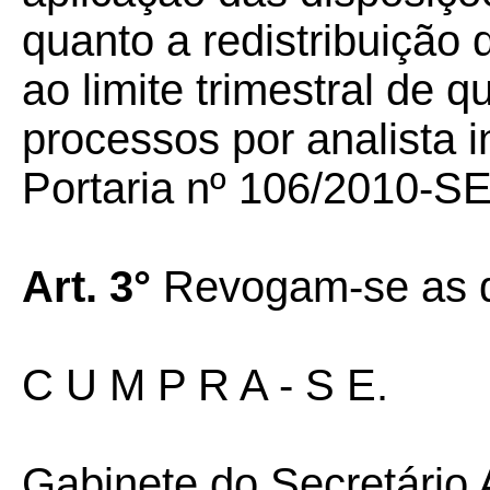
quanto a redistribuiçã
ao limite trimestral de 
processos por analista 
Portaria nº 106/2010-S
Art. 3°
Revogam-se as di
C U M P R A - S E.
Gabinete do Secretário 