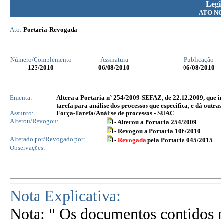
Legi
ATO N
Ato:
Portaria-Revogada
Número/Complemento
Assinatura
Publicação
123
/2010
06/08/2010
06/08/2010
Ementa:
Altera a Portaria n° 254/2009-SEFAZ, de 22.12.2009, que i
tarefa para análise dos processos que especifica, e dá outra
Assunto:
Força-Tarefa/Análise de processos - SUAC
Alterou/Revogou:
- Alterou a Portaria 254/2009
- Revogou a Portaria 106/2010
Alterado por/Revogado por:
-
Revogada
pela Portaria 045/2015
Observações:
Nota Explicativa:
Nota: " Os documentos contidos n