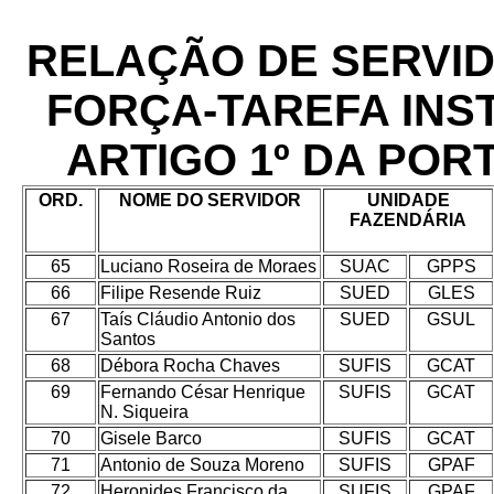
RELAÇÃO DE SERVI
FORÇA-TAREFA INS
ARTIGO 1º DA PORT
ORD.
NOME DO SERVIDOR
UNIDADE
FAZENDÁRIA
65
Luciano Roseira de Moraes
SUAC
GPPS
66
Filipe Resende Ruiz
SUED
GLES
67
Taís Cláudio Antonio dos
SUED
GSUL
Santos
68
Débora Rocha Chaves
SUFIS
GCAT
69
Fernando César Henrique
SUFIS
GCAT
N. Siqueira
70
Gisele Barco
SUFIS
GCAT
71
Antonio de Souza Moreno
SUFIS
GPAF
72
Heronides Francisco da
SUFIS
GPAF