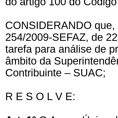
do artigo 100 do Código 
CONSIDERANDO que, co
254/2009-SEFAZ, de 22.12
tarefa para análise de 
âmbito da Superintendê
Contribuinte – SUAC;
R E S O L V E: