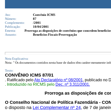
Ato:
Convênio ICMS
Número:
87
Complemento:
/2001
Publicação:
10/04/2001
Ementa:
Prorroga as disposições de convênios que concedem benefícios 
Assunto:
Benefícios Fiscais-Prorrogação
Nota Explicativa:
Nota: " Os documentos contidos nesta base de dados têm caráter meramente infor
Texto:
CONVÊNIO ICMS 87/01
. Ratificado pelo
Ato Declaratório nº 08/2001
, publicado no 
. Introduzido no RICMS pelo
Dec. nº 3.311/2001.
Prorroga as disposições de co
O Conselho Nacional de Política Fazendária - C
o disposto na
Lei Complementar nº 24
, de 7 de janei