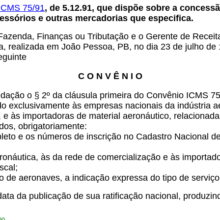
ICMS 75/91
, de 5.12.91, que dispõe sobre a concess
essórios e outras mercadorias que especifica.
Fazenda, Finanças ou Tributação e o Gerente de Receita 
a, realizada em João Pessoa, PB, no dia 23 de julho de
eguinte
C O N V Ê N I O
edação o § 2º da cláusula primeira do Convênio ICMS 7
ado exclusivamente às empresas nacionais da indústria ae
e às importadoras de material aeronáutico, relacionadas 
dos, obrigatoriamente:
pleto e os números de inscrição no Cadastro Nacional d
eronáutica, às da rede de comercialização e às importa
scal;
to de aeronaves, a indicação expressa do tipo de serviço
ta da publicação de sua ratificação nacional, produzindo