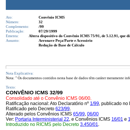
Ato:
Convênio ICMS
Número:
32
Complemento:
/99
Publicação:
07/29/1999
Ementa:
Altera dispositivo do Convênio ICMS 75/91, de 5.12.91, que di
Assunto:
Aeronave Peça/Parte e Acessório
Redução de Base de Cálculo
Nota Explicativa:
Nota: " Os documentos contidos nesta base de dados têm caráter meramente infor
Texto:
CONVÊNIO ICMS 32/99
Consolidado até o Convênio ICMS 06/00.
Ratificação nacional: Ato Declaratório nº
1/99
, publicado no
Ratificado pelo Decreto
623/99
.
Alterado pelos Convênios ICMS
65/99
,
06/00
Ver:
Portaria Interministerial 22
, e Convênios ICMS
16/01
e
Introduzido no RICMS pelo Decreto
3.450/01
.