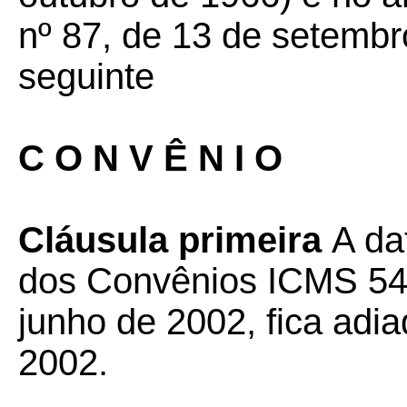
nº 87, de 13 de setembr
seguinte
C O N V Ê N I O
Cláusula primeira
A da
dos Convênios ICMS 54/
junho de 2002, fica adi
2002.