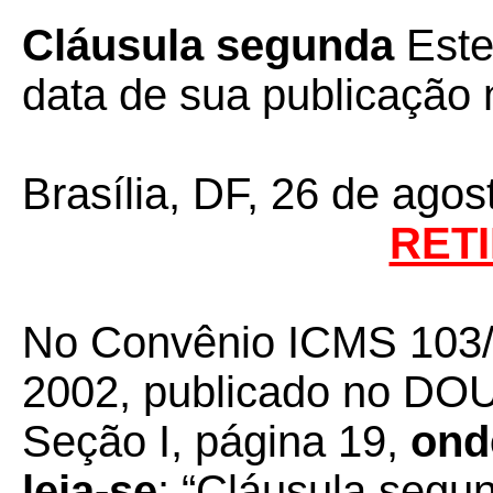
Cláusula segunda
Este
data de sua publicação n
Brasília, DF, 26 de agos
RET
No Convênio ICMS 103/0
2002, publicado no DOU
Seção I, página 19,
onde
leia-se
: “Cláusula segu