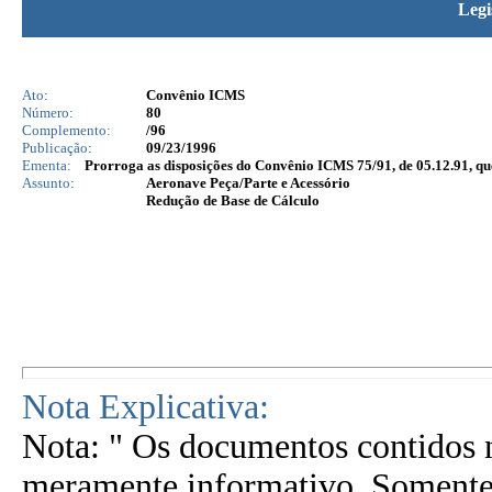
Legi
Ato:
Convênio ICMS
Número:
80
Complemento:
/96
Publicação:
09/23/1996
Ementa:
Prorroga as disposições do Convênio ICMS 75/91, de 05.12.91, que 
Assunto:
Aeronave Peça/Parte e Acessório
Redução de Base de Cálculo
Nota Explicativa:
Nota: " Os documentos contidos n
meramente informativo. Somente 