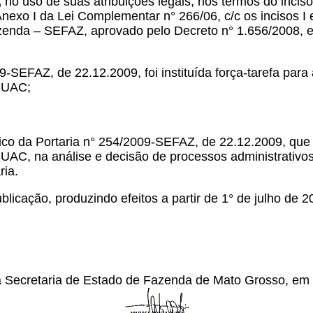
,
no uso de suas atribuições legais, nos termos do inciso 
Anexo I da Lei Complementar n° 266/06, c/c os incisos I e
nda – SEFAZ, aprovado pelo Decreto n° 1.656/2008, e c/
FAZ, de 22.12.2009, foi instituída força-tarefa para 
 SUAC;
o da Portaria n° 254/2009-SEFAZ, de 22.12.2009, que ins
SUAC, na análise e decisão de processos administrativ
ria.
licação, produzindo efeitos a partir de 1° de julho de 2
da Secretaria de Estado de Fazenda de Mato Grosso, em