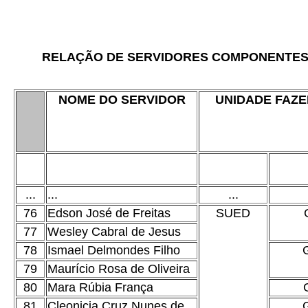
RELAÇÃO DE SERVIDORES COMPONENTES DA
NOME DO SERVIDOR
UNIDADE FAZ
...
...
...
76
Edson José de Freitas
SUED
77
Wesley Cabral de Jesus
78
Ismael Delmondes Filho
79
Maurício Rosa de Oliveira
80
Mara Rúbia França
81
Cleonicia Cruz Nunes de