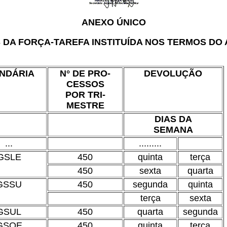
ANEXO ÚNICO
 FORÇA-TAREFA INSTITUÍDA NOS TERMOS DO AR
ENDÁRIA
N° DE PRO-
DEVOLUÇÃO
CESSOS
POR TRI-
MESTRE
DIAS DA
SEMANA
...
.........
GSLE
450
quinta
terça
450
sexta
quarta
GSSU
450
segunda
quinta
terça
sexta
GSUL
450
quarta
segunda
GSOE
450
quinta
terça