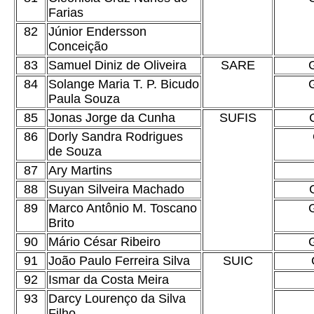
Farias
82
Júnior Endersson
Conceição
83
Samuel Diniz de Oliveira
SARE
84
Solange Maria T. P. Bicudo
Paula Souza
85
Jonas Jorge da Cunha
SUFIS
86
Dorly Sandra Rodrigues
de Souza
87
Ary Martins
88
Suyan Silveira Machado
89
Marco Antônio M. Toscano
Brito
90
Mário César Ribeiro
91
João Paulo Ferreira Silva
SUIC
92
Ismar da Costa Meira
93
Darcy Lourenço da Silva
Filho