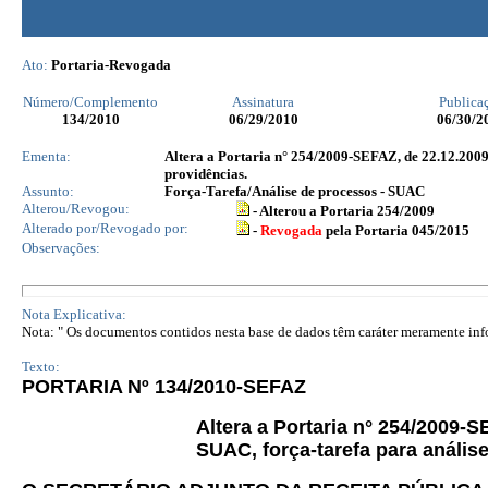
Ato:
Portaria-Revogada
Número/Complemento
Assinatura
Publica
134
/2010
06/29/2010
06/30/2
Ementa:
Altera a Portaria n° 254/2009-SEFAZ, de 22.12.2009, 
providências.
Assunto:
Força-Tarefa/Análise de processos - SUAC
Alterou/Revogou:
- Alterou a Portaria 254/2009
Alterado por/Revogado por:
-
Revogada
pela Portaria 045/2015
Observações:
Nota Explicativa:
Nota: " Os documentos contidos nesta base de dados têm caráter meramente infor
Texto:
PORTARIA Nº 134/2010-SEFAZ
Altera a Portaria n° 254/2009-
SUAC, força-tarefa para anális