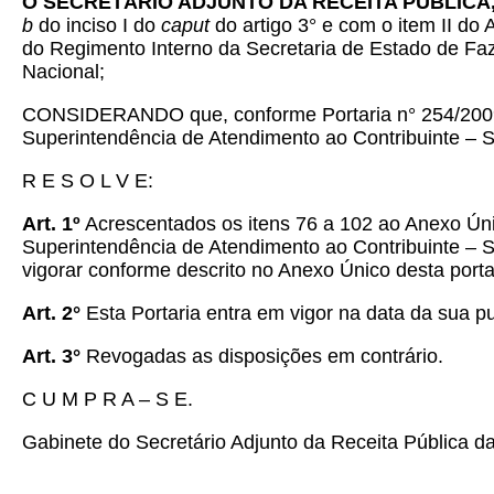
O SECRETÁRIO ADJUNTO DA RECEITA PÚBLICA
b
do inciso I do
caput
do artigo 3° e com o item II do 
do Regimento Interno da Secretaria de Estado de Faze
Nacional;
CONSIDERANDO que, conforme Portaria n° 254/2009-SE
Superintendência de Atendimento ao Contribuinte –
R E S O L V E:
Art. 1º
Acrescentados os itens 76 a 102 ao Anexo Únic
Superintendência de Atendimento ao Contribuinte – 
vigorar conforme descrito no Anexo Único desta porta
Art. 2°
Esta Portaria entra em vigor na data da sua pub
Art. 3°
Revogadas as disposições em contrário.
C U M P R A – S E.
Gabinete do Secretário Adjunto da Receita Pública 