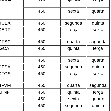
450
sexta
quarta
GCEX
450
segunda
quinta
GERP
450
terça
sexta
GFSC
450
quarta
segunda
GCA
450
quinta
terça
450
sexta
quarta
GFSA
450
segunda
quinta
GFOS
450
terça
sexta
GFVM
450
quarta
segunda
GINF
450
quinta
terça
450
sexta
quarta
450
segunda
quinta