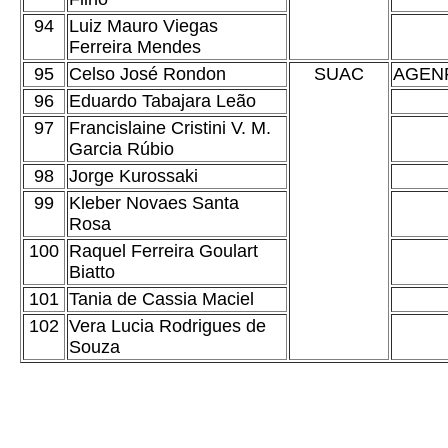
94
Luiz Mauro Viegas
Ferreira Mendes
95
Celso José Rondon
SUAC
AGEN
96
Eduardo Tabajara Leão
97
Francislaine Cristini V. M.
Garcia Rúbio
98
Jorge Kurossaki
99
Kleber Novaes Santa
Rosa
100
Raquel Ferreira Goulart
Biatto
101
Tania de Cassia Maciel
102
Vera Lucia Rodrigues de
Souza