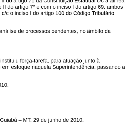
II do artigo 71 da Constituição Estadual c/c a alínea
 II do artigo 7° e com o inciso I do artigo 69, ambos
c o inciso I do artigo 100 do Código Tributário
análise de processos pendentes, no âmbito da
tituiu força-tarefa, para atuação junto à
os em estoque naquela Superintendência, passando a
010.
 Cuiabá – MT, 29 de junho de 2010.