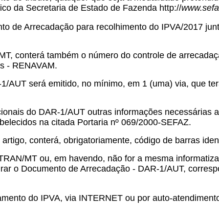
ico da Secretaria de Estado de Fazenda http://
www.sefaz
nto de Arrecadação para recolhimento do IPVA/2017 jun
, conterá também o número do controle de arrecadaçã
res - RENAVAM.
-1/AUT será emitido, no mínimo, em 1 (uma) via, que terá
icionais do DAR-1/AUT outras informações necessárias a
elecidos na citada Portaria nº 069/2000-SEFAZ.
rtigo, conterá, obrigatoriamente, código de barras iden
RAN/MT ou, em havendo, não for a mesma informatizada
retirar o Documento de Arrecadação - DAR-1/AUT, correspo
gamento do IPVA, via INTERNET ou por auto-atendimento,