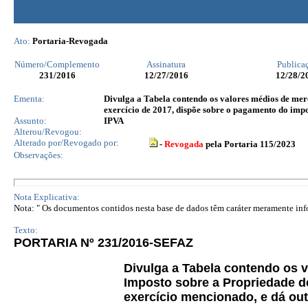
Ato:
Portaria-Revogada
Número/Complemento
Assinatura
Publica
231
/2016
12/27/2016
12/28/2
Ementa:
Divulga a Tabela contendo os valores médios de merc
exercício de 2017, dispõe sobre o pagamento do impo
Assunto:
IPVA
Alterou/Revogou:
Alterado por/Revogado por:
-
Revogada
pela Portaria 115/2023
Observações:
Nota Explicativa:
Nota: " Os documentos contidos nesta base de dados têm caráter meramente infor
Texto:
PORTARIA Nº 231/2016-SEFAZ
Divulga a Tabela contendo os 
Imposto sobre a Propriedade d
exercício mencionado, e dá out