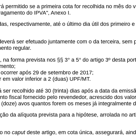
 permitido se a primeira cota for recolhida no mês do 
Pagamento do IPVA", Anexo I.
idas, respectivamente, até o último dia útil dos primeir
verá ser efetuado juntamente com o da terceira, sem p
ento regular.
a forma prevista nos §§ 3° a 5° do artigo 3º desta port
imento;
te ocorrer após 29 de setembro de 2017;
r em valor inferior a 2 (duas) UPF/MT.
 ser recolhido até 30 (trinta) dias após a data da emi
nto fiscal fornecido pelo revendedor, acrescido dos val
2 (doze) avos quantos forem os meses já integralmente d
ação da alíquota prevista para a hipótese, arrolada no ar
do no
caput
deste artigo, em cota única, assegurará, ain