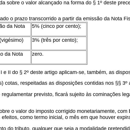
ulada sobre o valor alcançado na forma do § 1º deste pre
do o prazo transcorrido a partir da emissão da Nota Fi
são da Nota
5% (cinco por cento);
 (vigésimo)
3% (três por cento);
ão da Nota
zero.
e II do § 2º deste artigo aplicam-se, também, as dispos
) cotas, respeitadas as disposições contidas nos §§ 3º a 
gulamentar previsto, ficará sujeito às cominações legai
sobre o valor do imposto corrigido monetariamente, com
 efeitos, como termo inicial, o mês em que houver expir
do tributo, qualquer que seja a modalidade pretendida 