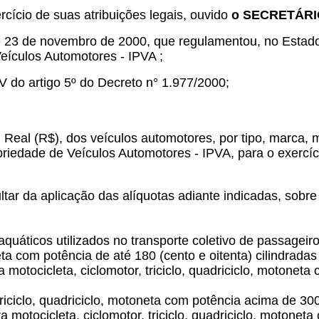
ercício de suas atribuições legais, ouvido
o SECRETÁRI
e 23 de novembro de 2000, que regulamentou, no Estad
Veículos Automotores - IPVA ;
do artigo 5º do Decreto n° 1.977/2000;
al (R$), dos veículos automotores, por tipo, marca, m
riedade de Veículos Automotores - IPVA, para o exercíc
tar da aplicação das alíquotas adiante indicadas, sobr
aquáticos utilizados no transporte coletivo de passageir
neta com potência de até 180 (cento e oitenta) cilindradas
ra motocicleta, ciclomotor, triciclo, quadriciclo, motonet
 triciclo, quadriciclo, motoneta com potência acima de 30
ra motocicleta, ciclomotor, triciclo, quadriciclo, motone