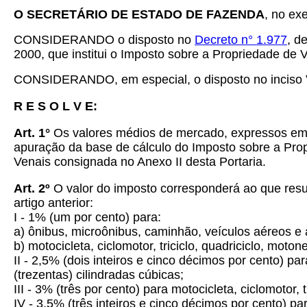
O SECRETÁRIO DE ESTADO DE FAZENDA
, no ex
CONSIDERANDO o disposto no
Decreto n° 1.977
, d
2000, que institui o Imposto sobre a Propriedade de 
CONSIDERANDO, em especial, o disposto no inciso V 
R E S O L V E:
Art. 1°
Os valores médios de mercado, expressos em Re
apuração da base de cálculo do Imposto sobre a Prop
Venais consignada no Anexo II desta Portaria.
Art. 2º
O valor do imposto corresponderá ao que resul
artigo anterior:
I - 1% (um por cento) para:
a) ônibus, microônibus, caminhão, veículos aéreos e 
b) motocicleta, ciclomotor, triciclo, quadriciclo, moto
II - 2,5% (dois inteiros e cinco décimos por cento) pa
(trezentas) cilindradas cúbicas;
III - 3% (três por cento) para motocicleta, ciclomotor,
IV - 3,5% (três inteiros e cinco décimos por cento) pa