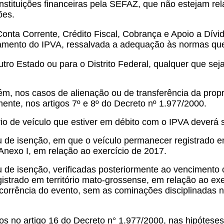
stituições financeiras pela SEFAZ, que não estejam rel
ões.
onta Corrente, Crédito Fiscal, Cobrança e Apoio a Dívi
amento do IPVA, ressalvada a adequação às normas qu
utro Estado ou para o Distrito Federal, qualquer que sej
bém, nos casos de alienação ou de transferência da prop
ente, nos artigos 7º e 8º do Decreto nº 1.977/2000.
ário de veículo que estiver em débito com o IPVA deverá s
 de isenção, em que o veículo permanecer registrado em
nexo I, em relação ao exercício de 2017.
 de isenção, verificadas posteriormente ao vencimento
istrado em território mato-grossense, em relação ao exer
ocorrência do evento, sem as cominações disciplinadas no
os no artigo 16 do Decreto n° 1.977/2000, nas hipótese