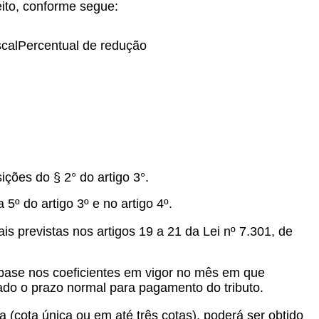
ceito, conforme segue:
scalPercentual de redução
ições do § 2° do artigo 3°.
5º do artigo 3º e no artigo 4º.
s previstas nos artigos 19 a 21 da Lei nº 7.301, de
 base nos coeficientes em vigor no mês em que
ado o prazo normal para pagamento do tributo.
(cota única ou em até três cotas), poderá ser obtido