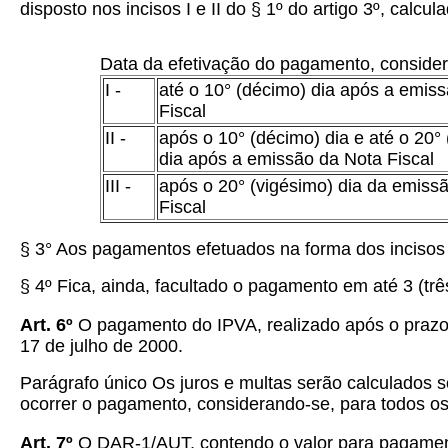
disposto nos incisos I e II do § 1º do artigo 3º, calc
Data da efetivação do pagamento, considera
I -
até o 10° (décimo) dia após a emis
Fiscal
II -
após o 10° (décimo) dia e até o 20°
dia após a emissão da Nota Fiscal
III -
após o 20° (vigésimo) dia da emiss
Fiscal
§ 3° Aos pagamentos efetuados na forma dos incisos I 
§ 4º Fica, ainda, facultado o pagamento em até 3 (três
Art. 6º
O pagamento do IPVA, realizado após o prazo re
17 de julho de 2000.
Parágrafo único Os juros e multas serão calculados 
ocorrer o pagamento, considerando-se, para todos os
Art. 7º
O DAR-1/AUT, contendo o valor para pagamento 