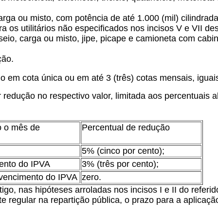
rga ou misto, com potência de até 1.000 (mil) cilindrad
a os utilitários não especificados nos incisos V e VII des
asseio, carga ou misto, jipe, picape e camioneta com cabi
ção.
 em cota única ou em até 3 (três) cotas mensais, iguai
redução no respectivo valor, limitada aos percentuais a
o o mês de
Percentual de redução
5% (cinco por cento);
mento do IPVA
3% (três por cento);
o vencimento do IPVA
zero.
tigo, nas hipóteses arroladas nos incisos I e II do refer
 regular na repartição pública, o prazo para a aplicaçã