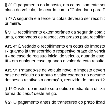
§ 3º O pagamento do imposto, em cotas, somente será
placa do veículo, de acordo com o "Calendário para 
§ 4º A segunda e a terceira cotas deverão ser recolh
primeira.
§ 5º O recolhimento extemporâneo da segunda cota de
uma, observados os respectivos prazos para recolhim
Art. 4º
É vedado o recolhimento em cotas do imposto, n
I - quando já transcorrido o respectivo prazo de venc
II - no caso de registro inicial de veículo, quando es
III - em qualquer caso, quando o valor da cota resulta
Art. 5º
Tratando-se de veículo novo, o imposto deverá
base de cálculo do tributo o valor exarado no docume
despesas relativas à operação, reduzido de tantos 1
§ 1º O valor do imposto será obtido mediante a utiliz
forma do
caput
deste artigo.
§ 2º O pagamento antes do transcurso do prazo fixa