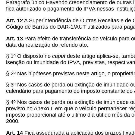
Parágrafo único Havendo credenciamento de outras in
fica autorizado o pagamento do IPVA nessas instituiç
Art. 12
A Superintendência de Outras Receitas e de C
Código de Barras do DAR-1/AUT utilizados para pag
Art. 13
Para efeito de transferência do veículo para o
data da realização do referido ato.
§ 1º O disposto no
caput
deste artigo aplica-se, tam
isenção ou imunidade do IPVA, previstas, respectivam
§ 2º Nas hipóteses previstas neste artigo, o propriet
§ 3º Nos casos de perda ou extinção de imunidade ou
calendário para pagamento do imposto constante do A
§ 4º Nos casos de perda ou extinção de imunidade ou
previsto no Anexo I, em que o veículo permanecer reg
imposto proporcional até o ultimo dia útil do mês da 
2000.
Art. 14
Fica assegurada a aplicação dos prazos fixad