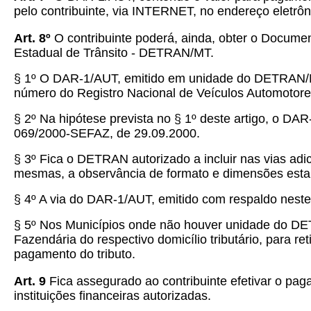
pelo contribuinte, via INTERNET, no endereço eletrôn
Art. 8º
O contribuinte poderá, ainda, obter o Docume
Estadual de Trânsito - DETRAN/MT.
§ 1º O DAR-1/AUT, emitido em unidade do DETRAN/MT
número do Registro Nacional de Veículos Automoto
§ 2º Na hipótese prevista no § 1º deste artigo, o DAR
069/2000-SEFAZ, de 29.09.2000.
§ 3º Fica o DETRAN autorizado a incluir nas vias ad
mesmas, a observância de formato e dimensões estab
§ 4º A via do DAR-1/AUT, emitido com respaldo neste a
§ 5º Nos Municípios onde não houver unidade do DET
Fazendária do respectivo domicílio tributário, para 
pagamento do tributo.
Art. 9
Fica assegurado ao contribuinte efetivar o pa
instituições financeiras autorizadas.