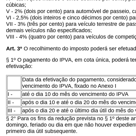
cúbicas;
V - 2% (dois por cento) para automóvel de passeio, ca
VI - 2,5% (dois inteiros e cinco décimos por cento) par
VII - 3% (três por cento) para veículo terrestre de p
demais veículos não especificados;
VIII - 4% (quatro por cento) para veículos de competi
Art. 3º
O recolhimento do imposto poderá ser efetuado
§ 1º O pagamento do IPVA, em cota única, poderá ter 
efetivação:
Data da efetivação do pagamento, considerad
vencimento do IPVA, fixado no Anexo I
I -
até o dia 10 do mês do vencimento do IPVA
II -
após o dia 10 e até o dia 20 do mês do venci
III -
após o dia 20 e até o último dia útil do mês d
§ 2° Para os fins da redução prevista no § 1º deste ar
domingo, feriado ou dia em que não houver expediente
primeiro dia útil subsequente.