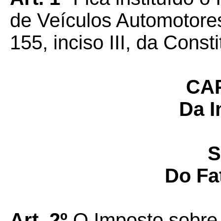
de Veículos Automotores
155, inciso III, da Const
CAP
Da I
S
Do Fa
Art. 2º
O Imposto sobre