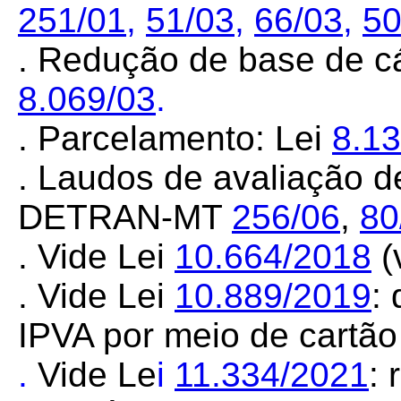
251/01,
51/03,
66/03
,
50
. Redução de base de cá
8.069/03
.
. Parcelamento:
Lei
8.13
. Laudos de avaliação de 
DETRAN-MT
256/06
,
80
. Vide Lei
10.664/2018
(
. Vide Lei
10.889/2019
:
IPVA por meio de cartão 
.
Vide Le
i
11.334/2021
: 