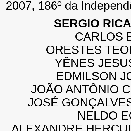
2007, 186º da Independê
SERGIO RIC
CARLOS B
ORESTES TEO
YÊNES JESU
EDMILSON J
JOÃO ANTÔNIO 
JOSÉ GONÇALVE
NELDO E
ALEXANDRE HERCU