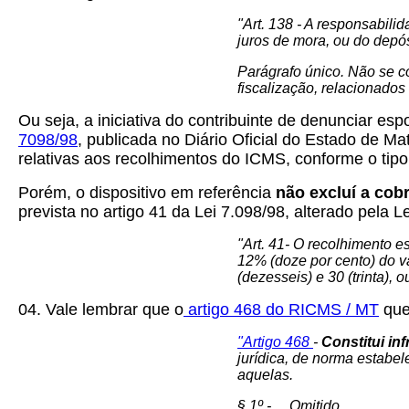
"Art. 138 - A responsabil
juros de mora, ou do depós
Parágrafo único. Não se c
fiscalização, relacionados
Ou seja, a iniciativa do contribuinte de denunciar e
7098/98
, publicada no Diário Oficial do Estado de M
relativas aos recolhimentos do ICMS, conforme o ti
Porém, o dispositivo em referência
não excluí a co
prevista no artigo 41 da Lei 7.098/98, alterado pela L
"Art. 41- O recolhimento es
12% (doze por cento) do va
(dezesseis) e 30 (trinta), 
04. Vale lembrar que o
artigo 468 do RICMS / MT
que
"Artigo 468
-
Constitui in
jurídica, de norma estabel
aquelas.
§ 1º - ... Omitido.