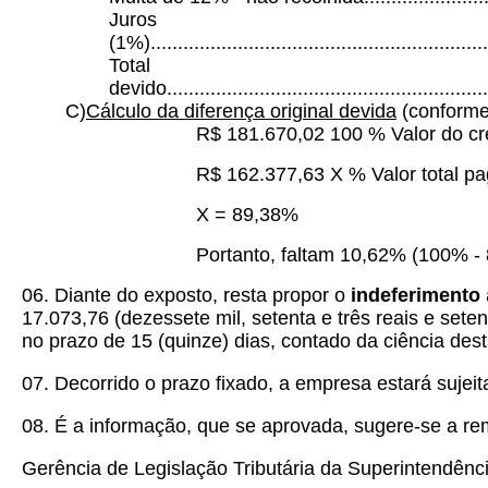
Juros
(1%)..............................................................
Total
devido...........................................................
C)
Cálculo da diferença original devida
(conforme
R$ 181.670,02 100 % Valor do cré
R$ 162.377,63 X % Valor total p
X = 89,38%
Portanto, faltam 10,62% (100% -
06. Diante do exposto, resta propor o
indeferimento
17.073,76 (dezessete mil, setenta e três reais e set
no prazo de 15 (quinze) dias, contado da ciência de
07. Decorrido o prazo fixado, a empresa estará sujei
08. É a informação, que se aprovada, sugere-se a re
Gerência de Legislação Tributária da Superintendênci