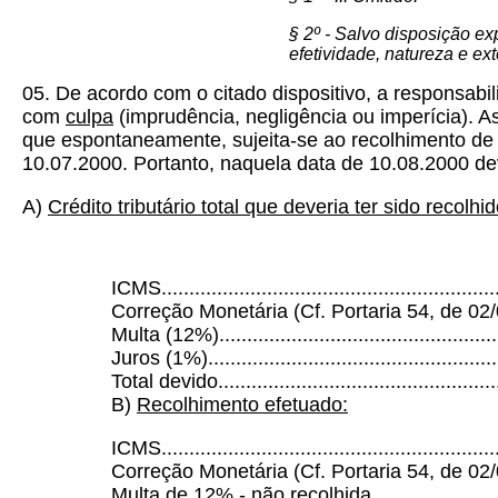
§ 2º - Salvo disposição ex
efetividade, natureza e ext
05. De acordo com o citado dispositivo, a responsabili
com
culpa
(imprudência, negligência ou imperícia). 
que espontaneamente, sujeita-se ao recolhimento de m
10.07.2000. Portanto, naquela data de 10.08.2000 de
A)
Crédito tributário total que deveria ter sido recolh
ICMS.............................................................
Correção Monetária (Cf. Portaria 54, de 02/0
Multa (12%)....................................................
Juros (1%).....................................................
Total devido...................................................
B)
Recolhimento efetuado:
ICMS.............................................................
Correção Monetária (Cf. Portaria 54, de 02/08
Multa de 12% - não recolhida...........................