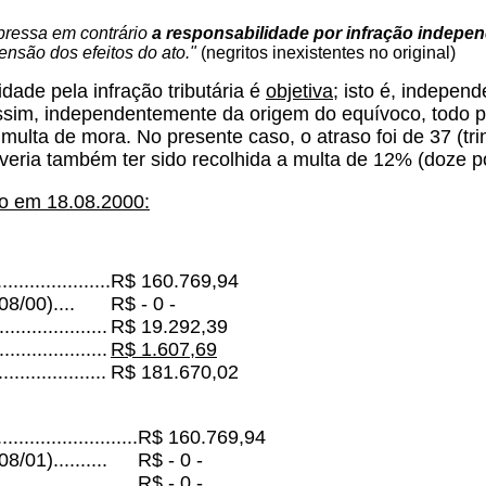
pressa em contrário
a responsabilidade por infração indepe
ensão dos efeitos do ato."
(negritos inexistentes no original)
dade pela infração tributária é
objetiva
; isto é, indepen
Assim, independentemente da origem do equívoco, todo 
ulta de mora. No presente caso, o atraso foi de 37 (tri
veria também ter sido recolhida a multa de 12% (doze p
ido em 18.08.2000:
....................
R$ 160.769,94
8/00)....
R$ - 0 -
..................
R$ 19.292,39
...................
R$ 1.607,69
...................
R$ 181.670,02
.........................
R$ 160.769,94
/01)..........
R$ - 0 -
...................
R$ - 0 -