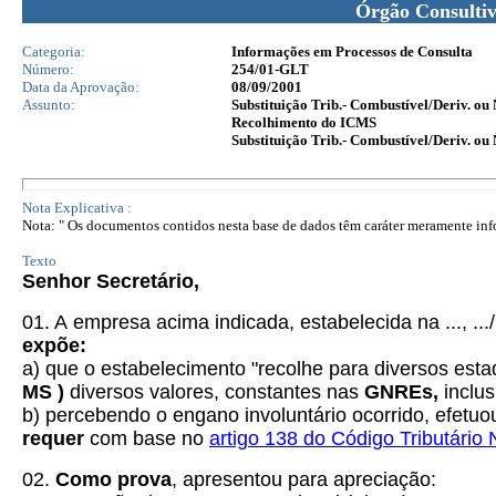
Órgão Consulti
Categoria:
Informações em Processos de Consulta
Número:
254/01-GLT
Data da Aprovação:
08/09/2001
Assunto:
Substituição Trib.- Combustível/Deriv. ou
Recolhimento do ICMS
Substituição Trib.- Combustível/Deriv. ou
Nota Explicativa :
Nota: " Os documentos contidos nesta base de dados têm caráter meramente infor
Texto
Senhor Secretário,
01. A
empresa acima indicada, estabelecida na ..., ...
expõe:
a) que o estabelecimento "recolhe para diversos est
MS )
diversos valores, constantes nas
GNREs,
inclus
b) percebendo o engano involuntário ocorrido, efetuou
requer
com base no
artigo 138 do Código Tributário 
02.
Como prova
, apresentou para apreciação: