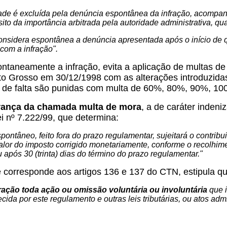
idade é excluída pela denúncia espontânea da infração, acompan
ito da importância arbitrada pela autoridade administrativa, 
onsidera espontânea a denúncia apresentada após o início de 
 com a infração".
spontaneamente a infração, evita a aplicação de multas d
ato Grosso em 30/12/1998 com as alterações introduzidas
po de falta são punidas com multa de 60%, 80%, 90%, 10
brança da chamada multa de
mora
, a de caráter indeni
ei nº 7.222/99, que determina:
pontâneo, feito fora do prazo regulamentar, sujeitará o contribu
lor do imposto corrigido monetariamente, conforme o recolhimen
ou após 30 (trinta) dias do término do prazo regulamentar."
 corresponde aos artigos 136 e 137 do CTN, estipula qu
fração toda ação ou omissão voluntária ou involuntária
que i
ecida por este regulamento e outras leis tributárias, ou atos ad